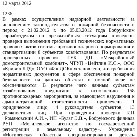
12 марта 2012
1236
В рамках осуществления надзорной деятельности за
исполнением законодательства о пожарной безопасности в
период с 21.02.2012 г. по 05.03.2012 года Бобруйским
горрайотделом по чрезвычайным ситуациям проведены
проверки выполнения требований технических нормативных
правовых актов системы противопожарного нормирования и
стандартизации 8 субъектов хозяйствования. По результатам
проведенных проверок ГУК ДП «Межрайонный
домостроительный комбинат», ЧТУП «Цейтлин И.С.», ООО
«Кривич ЛТД», ОАО «ФанДОК» установлено, что требования
нормативных документов в сфере обеспечения пожарной
безопасности на данных объектах в полной мере не
обеспечиваются. В результате чего данным субъектам
хозяйствования предписано к исполнению 158
противопожарных мероприятия, за имеющиеся нарушения к
административной ответственности привлечены 1
юридическое лицо, 4 руководителя субъектов, 13
должностных лиц. При проведении проверки ИП
«Романовский А.И.», ИП «Булат Э.В.», Бобруйского филиала
РУП «Могилевское агентство по государственной
регистрации и земельному кадастру», Учреждения
«Могилевская областная специализированная детско-