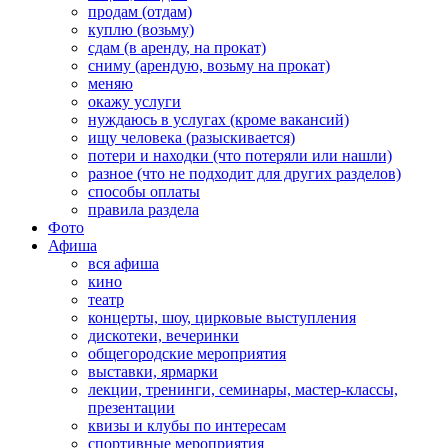
продам (отдам)
куплю (возьму)
сдам (в аренду, на прокат)
сниму (арендую, возьму на прокат)
меняю
окажу услуги
нуждаюсь в услугах (кроме вакансий)
ищу человека (разыскивается)
потери и находки (что потеряли или нашли)
разное (что не подходит для других разделов)
способы оплаты
правила раздела
Фото
Афиша
вся афиша
кино
театр
концерты, шоу, цирковые выступления
дискотеки, вечеринки
общегородские мероприятия
выставки, ярмарки
лекции, тренинги, семинары, мастер-классы,
презентации
квизы и клубы по интересам
спортивные мероприятия