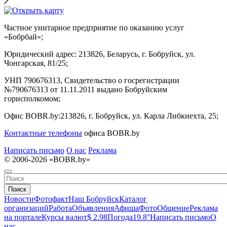
Частное унитарное предприятие по оказанию услуг
«Бобрбай»;
Юридический адрес:
213826, Беларусь, г. Бобруйск, ул.
Чонгарская, 81/25;
УНП 790676313, Свидетельство о госрегистрации
№790676313 от 11.11.2011 выдано Бобруйским
горисполкомом;
Офис BOBR.by:
213826, г. Бобруйск, ул. Карла Либкнехта, 25;
Контактные телефоны
офиса BOBR.by
Написать письмо
О нас
Реклама
© 2006-2026 «BOBR.by»
Поиск
Новости
Фотофакт
Наш Бобруйск
Каталог
организаций
Работа
Объявления
Афиша
Фото
Общение
Реклама
на портале
Курсы валют
$ 2.98
Погода
19.8°
Написать письмо
О
нас