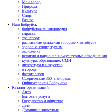
Мой город
Природа
Культура
Спорт
Разное
Наш Бобруйск
бобруйская энциклопедия
справка
транспорт
расписание движения городских автобусов
здоровье, спорт, туризм
экономика
религия и национально-культурные объединения
культура, образование, СМИ
литература и искусство
о городе
Фотогалереи
Сферические 360° панорамы
Online-сервисы Бобруйска
Каталог организаций
Авто
Бытовые услуги
Государство и общество
Дети
Домашние животные