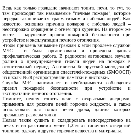
Ведь как только граждане начинают топить печи, то тут, то
там происходят так называемые "печные пожары", которые
нередко заканчивается травматизмом и гибелью людей. Как
известно, основная причина пожаров с гибелью людей –
неосторожно обращение с огнем при курении. На втором же
месте – нарушение правил пожарной безопасности при
устройстве и эксплуатации печного отопления.
Чтобы привлечь внимание граждан к этой проблеме службой
МЧС и была организована и проведена данная
профилактическая работа. В радиосети автовокзала звучали
ролики о предупреждении гибели людей на пожарах в
отопительный период. Активисты Белорусской молодежной
общественной организации спасателей-пожарных (БМООСП)
из школы №28 распространяли памятки и листовки.
Служба МЧС напоминает о необходимости соблюдения
правил пожарной безопасности при устройстве и
эксплуатации печного отопления.
Помните, нельзя топить печи с открытыми дверцами,
применять для розжига печей горючие жидкости, а также
использовать для топки печей дрова, длинна которых
превышает размеры топки.
Нельзя также сушить и складировать непосредственно на
печах и на расстоянии менее 1,25м от топочных отверстий
топливо, одежду и другие горючие вещества и материалы.