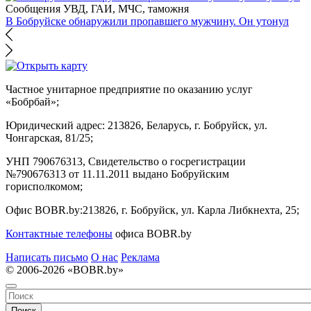
Сообщения УВД, ГАИ, МЧС, таможня
В Бобруйске обнаружили пропавшего мужчину. Он утонул
Частное унитарное предприятие по оказанию услуг
«Бобрбай»;
Юридический адрес:
213826, Беларусь, г. Бобруйск, ул.
Чонгарская, 81/25;
УНП 790676313, Свидетельство о госрегистрации
№790676313 от 11.11.2011 выдано Бобруйским
горисполкомом;
Офис BOBR.by:
213826, г. Бобруйск, ул. Карла Либкнехта, 25;
Контактные телефоны
офиса BOBR.by
Написать письмо
О нас
Реклама
© 2006-2026 «BOBR.by»
Поиск