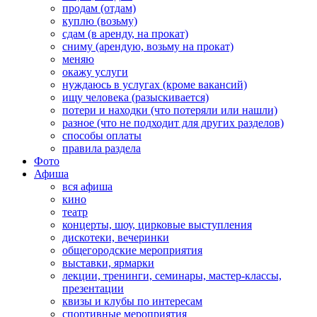
продам (отдам)
куплю (возьму)
сдам (в аренду, на прокат)
сниму (арендую, возьму на прокат)
меняю
окажу услуги
нуждаюсь в услугах (кроме вакансий)
ищу человека (разыскивается)
потери и находки (что потеряли или нашли)
разное (что не подходит для других разделов)
способы оплаты
правила раздела
Фото
Афиша
вся афиша
кино
театр
концерты, шоу, цирковые выступления
дискотеки, вечеринки
общегородские мероприятия
выставки, ярмарки
лекции, тренинги, семинары, мастер-классы,
презентации
квизы и клубы по интересам
спортивные мероприятия