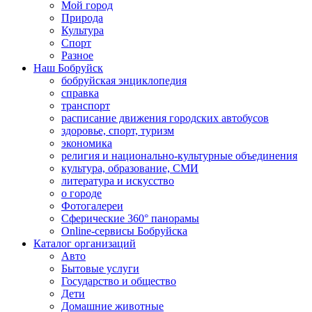
Мой город
Природа
Культура
Спорт
Разное
Наш Бобруйск
бобруйская энциклопедия
справка
транспорт
расписание движения городских автобусов
здоровье, спорт, туризм
экономика
религия и национально-культурные объединения
культура, образование, СМИ
литература и искусство
о городе
Фотогалереи
Сферические 360° панорамы
Online-сервисы Бобруйска
Каталог организаций
Авто
Бытовые услуги
Государство и общество
Дети
Домашние животные