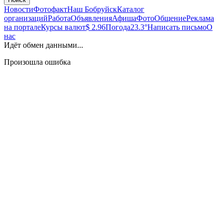
Новости
Фотофакт
Наш Бобруйск
Каталог
организаций
Работа
Объявления
Афиша
Фото
Общение
Реклама
на портале
Курсы валют
$ 2.96
Погода
23.3°
Написать письмо
О
нас
Идёт обмен данными...
Произошла ошибка