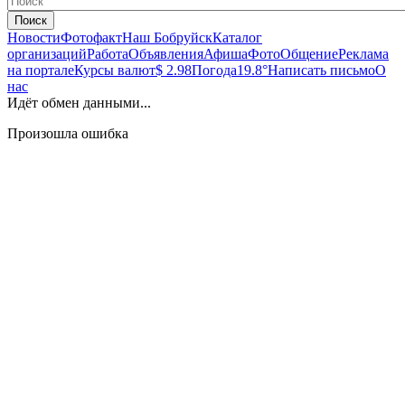
Поиск
Новости
Фотофакт
Наш Бобруйск
Каталог
организаций
Работа
Объявления
Афиша
Фото
Общение
Реклама
на портале
Курсы валют
$ 2.98
Погода
19.8°
Написать письмо
О
нас
Идёт обмен данными...
Произошла ошибка