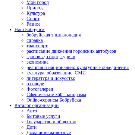
Мой город
Природа
Культура
Спорт
Разное
Наш Бобруйск
бобруйская энциклопедия
справка
транспорт
расписание движения городских автобусов
здоровье, спорт, туризм
экономика
религия и национально-культурные объединения
культура, образование, СМИ
литература и искусство
о городе
Фотогалереи
Сферические 360° панорамы
Online-сервисы Бобруйска
Каталог организаций
Авто
Бытовые услуги
Государство и общество
Дети
Домашние животные