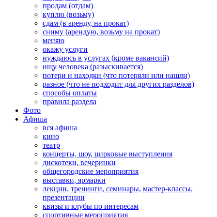
продам (отдам)
куплю (возьму)
сдам (в аренду, на прокат)
сниму (арендую, возьму на прокат)
меняю
окажу услуги
нуждаюсь в услугах (кроме вакансий)
ищу человека (разыскивается)
потери и находки (что потеряли или нашли)
разное (что не подходит для других разделов)
способы оплаты
правила раздела
Фото
Афиша
вся афиша
кино
театр
концерты, шоу, цирковые выступления
дискотеки, вечеринки
общегородские мероприятия
выставки, ярмарки
лекции, тренинги, семинары, мастер-классы,
презентации
квизы и клубы по интересам
спортивные мероприятия