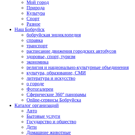
Мой город
Природа
Культура
Спорт
Разное
Наш Бобруйск
бобруйская энциклопедия
справка
транспорт
расписание движения городских автобусов
здоровье, спорт, туризм
экономика
религия и национально-культурные объединения
культура, образование, СМИ
литература и искусство
о городе
Фотогалереи
Сферические 360° панорамы
Online-сервисы Бобруйска
Каталог организаций
Авто
Бытовые услуги
Государство и общество
Дети
Домашние животные