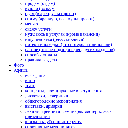
продам (отдам)
куплю (возьму)
сдам (в аренду, на прокат)
сниму (арендую, возьму на прокат)
меняю
окажу услуги
нуждаюсь в услугах (кроме вакансий)
ищу человека (разыскивается)
потери и находки (что потеряли или нашли)
разное (что не подходит для других разделов)
способы оплаты
правила раздела
Фото
Афиша
вся афиша
кино
театр
концерты, шоу, цирковые выступления
дискотеки, вечеринки
общегородские мероприятия
выставки, ярмарки
лекции, тренинги, семинары, мастер-классы,
презентации
квизы и клубы по интересам
спортивные мероприятия