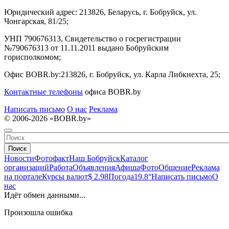
Юридический адрес:
213826, Беларусь, г. Бобруйск, ул.
Чонгарская, 81/25;
УНП 790676313, Свидетельство о госрегистрации
№790676313 от 11.11.2011 выдано Бобруйским
горисполкомом;
Офис BOBR.by:
213826, г. Бобруйск, ул. Карла Либкнехта, 25;
Контактные телефоны
офиса BOBR.by
Написать письмо
О нас
Реклама
© 2006-2026 «BOBR.by»
Поиск
Новости
Фотофакт
Наш Бобруйск
Каталог
организаций
Работа
Объявления
Афиша
Фото
Общение
Реклама
на портале
Курсы валют
$ 2.98
Погода
19.8°
Написать письмо
О
нас
Идёт обмен данными...
Произошла ошибка