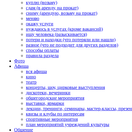
куплю (возьму)
сдам (в аренду, на прокат)
сниму (арендую, возьму на прокат)
меняю
окажу услуги
нуждаюсь в услугах (кроме вакансий)
ищу человека (разыскивается)
потери и находки (что потеряли или нашли)
разное (что не подходит для других разделов)
способы оплаты
правила раздела
Фото
Афиша
вся афиша
кино
театр
концерты, шоу, цирковые выступления
дискотеки, вечеринки
общегородские мероприятия
выставки, ярмарки
лекции, тренинги, семинары, мастер-классы, презе
квизы и клубы по интересам
спортивные мероприятия
план мероприятий учреждений культуры
Общение