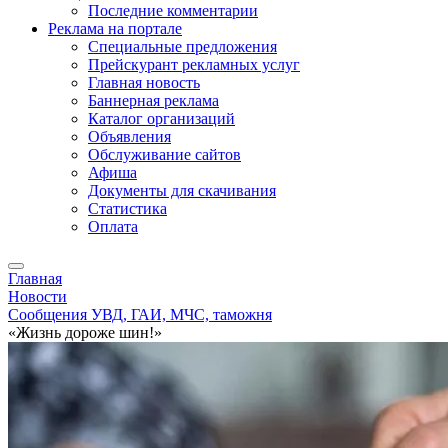
Последние комментарии
Реклама на портале
Специальные предложения
Прейскурант рекламных услуг
Главная новость
Баннерная реклама
Каталог организаций
Объявления
Обслуживание сайтов
Афиша
Документы для скачивания
Статистика
Оплата
Главная
Новости
Сообщения УВД, ГАИ, МЧС, таможня
«Жизнь дороже шин!»