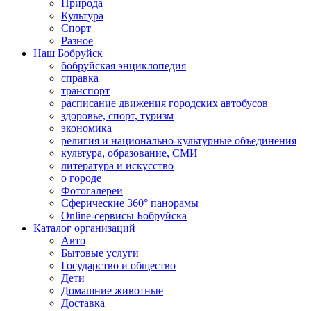
Природа
Культура
Спорт
Разное
Наш Бобруйск
бобруйская энциклопедия
справка
транспорт
расписание движения городских автобусов
здоровье, спорт, туризм
экономика
религия и национально-культурные объединения
культура, образование, СМИ
литература и искусство
о городе
Фотогалереи
Сферические 360° панорамы
Online-сервисы Бобруйска
Каталог организаций
Авто
Бытовые услуги
Государство и общество
Дети
Домашние животные
Доставка