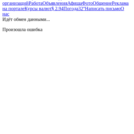
организаций
Работа
Объявления
Афиша
Фото
Общение
Реклама
на портале
Курсы валют
$ 2.94
Погода
32°
Написать письмо
О
нас
Идёт обмен данными...
Произошла ошибка