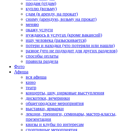
продам (отдам)
куплю (возьму)
сдам (в аренду, на прокат)
сниму (арендую, возьму на прокат)
меняю
окажу услуги
нуждаюсь в услугах (кроме вакансий)
ищу человека (разыскивается)
потери и находки (что потеряли или нашли)
разное (что не подходит для других разделов)
способы оплаты
правила раздела
Фото
Афиша
вся афиша
кино
театр
концерты, шоу, цирковые выступления
дискотеки, вечеринки
общегородские мероприятия
выставки, ярмарки
лекции, тренинги, семинары, мастер-классы,
презентации
квизы и клубы по интересам
спортивные мероприятия