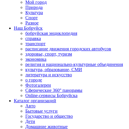
Мой город
Природа
Культура
Спорт
Разное
Наш Бобруйск
бобруйская энциклопедия
справка
транспорт
расписание движения городских автобусов
здоровье, спорт, туризм
экономика
религия и национально-культурные объединения
культура, образование, СМИ
литература и искусство
о городе
Фотогалереи
Сферические 360° панорамы
Online-сервисы Бобруйска
Каталог организаций
Авто
Бытовые услуги
Государство и общество
Дети
Домашние животные