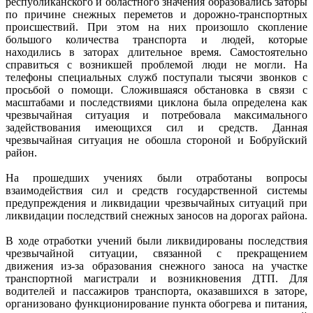
республиканского и областного значения образовались заторы
по причине снежных переметов и дорожно-транспортных
происшествий. При этом на них произошло скопление
большого количества транспорта и людей, которые
находились в заторах длительное время. Самостоятельно
справиться с возникшей проблемой люди не могли. На
телефоны специальных служб поступали тысячи звонков с
просьбой о помощи. Сложившаяся обстановка в связи с
масштабами и последствиями циклона была определена как
чрезвычайная ситуация и потребовала максимального
задействования имеющихся сил и средств. Данная
чрезвычайная ситуация не обошла стороной и Бобруйский
район.
На прошедших учениях были отработаны вопросы
взаимодействия сил и средств государственной системы
предупреждения и ликвидации чрезвычайных ситуаций при
ликвидации последствий снежных заносов на дорогах района.
В ходе отработки учений были ликвидированы последствия
чрезвычайной ситуации, связанной с прекращением
движения из-за образования снежного заноса на участке
транспортной магистрали и возникновения ДТП. Для
водителей и пассажиров транспорта, оказавшихся в заторе,
организовано функционирование пункта обогрева и питания,