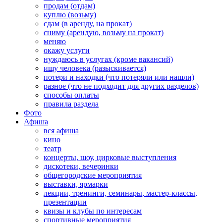
продам (отдам)
куплю (возьму)
сдам (в аренду, на прокат)
сниму (арендую, возьму на прокат)
меняю
окажу услуги
нуждаюсь в услугах (кроме вакансий)
ищу человека (разыскивается)
потери и находки (что потеряли или нашли)
разное (что не подходит для других разделов)
способы оплаты
правила раздела
Фото
Афиша
вся афиша
кино
театр
концерты, шоу, цирковые выступления
дискотеки, вечеринки
общегородские мероприятия
выставки, ярмарки
лекции, тренинги, семинары, мастер-классы,
презентации
квизы и клубы по интересам
спортивные мероприятия