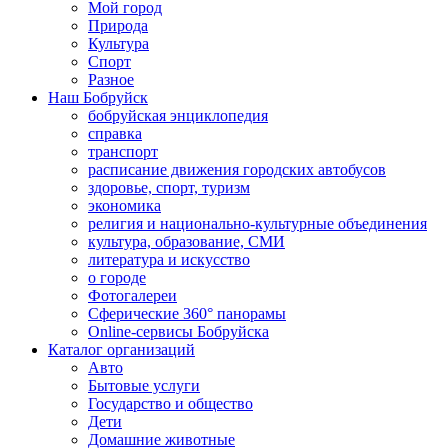
Мой город
Природа
Культура
Спорт
Разное
Наш Бобруйск
бобруйская энциклопедия
справка
транспорт
расписание движения городских автобусов
здоровье, спорт, туризм
экономика
религия и национально-культурные объединения
культура, образование, СМИ
литература и искусство
о городе
Фотогалереи
Сферические 360° панорамы
Online-сервисы Бобруйска
Каталог организаций
Авто
Бытовые услуги
Государство и общество
Дети
Домашние животные