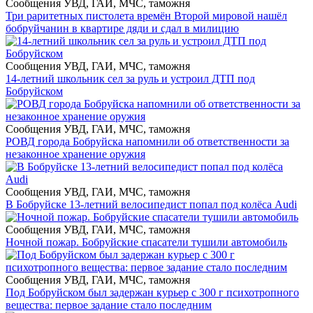
Сообщения УВД, ГАИ, МЧС, таможня
Три раритетных пистолета времён Второй мировой нашёл
бобруйчанин в квартире дяди и сдал в милицию
Сообщения УВД, ГАИ, МЧС, таможня
14-летний школьник сел за руль и устроил ДТП под
Бобруйском
Сообщения УВД, ГАИ, МЧС, таможня
РОВД города Бобруйска напомнили об ответственности за
незаконное хранение оружия
Сообщения УВД, ГАИ, МЧС, таможня
В Бобруйске 13-летний велосипедист попал под колёса Audi
Сообщения УВД, ГАИ, МЧС, таможня
Ночной пожар. Бобруйские спасатели тушили автомобиль
Сообщения УВД, ГАИ, МЧС, таможня
Под Бобруйском был задержан курьер с 300 г психотропного
вещества: первое задание стало последним