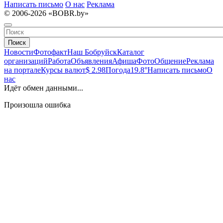
Написать письмо
О нас
Реклама
© 2006-2026 «BOBR.by»
Поиск
Новости
Фотофакт
Наш Бобруйск
Каталог
организаций
Работа
Объявления
Афиша
Фото
Общение
Реклама
на портале
Курсы валют
$ 2.98
Погода
19.8°
Написать письмо
О
нас
Идёт обмен данными...
Произошла ошибка