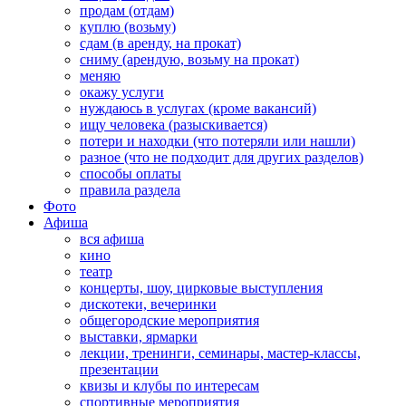
продам (отдам)
куплю (возьму)
сдам (в аренду, на прокат)
сниму (арендую, возьму на прокат)
меняю
окажу услуги
нуждаюсь в услугах (кроме вакансий)
ищу человека (разыскивается)
потери и находки (что потеряли или нашли)
разное (что не подходит для других разделов)
способы оплаты
правила раздела
Фото
Афиша
вся афиша
кино
театр
концерты, шоу, цирковые выступления
дискотеки, вечеринки
общегородские мероприятия
выставки, ярмарки
лекции, тренинги, семинары, мастер-классы,
презентации
квизы и клубы по интересам
спортивные мероприятия