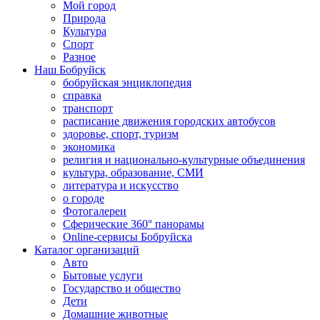
Мой город
Природа
Культура
Спорт
Разное
Наш Бобруйск
бобруйская энциклопедия
справка
транспорт
расписание движения городских автобусов
здоровье, спорт, туризм
экономика
религия и национально-культурные объединения
культура, образование, СМИ
литература и искусство
о городе
Фотогалереи
Сферические 360° панорамы
Online-сервисы Бобруйска
Каталог организаций
Авто
Бытовые услуги
Государство и общество
Дети
Домашние животные