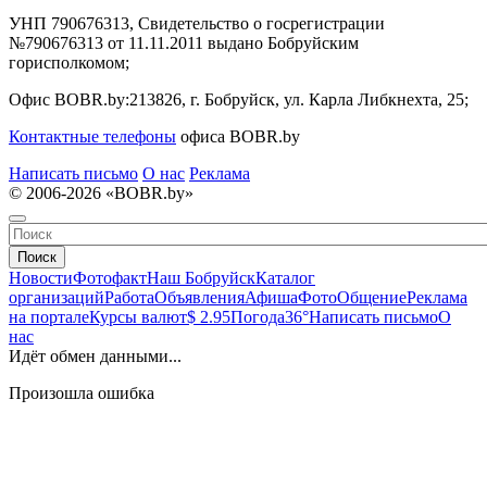
УНП 790676313, Свидетельство о госрегистрации
№790676313 от 11.11.2011 выдано Бобруйским
горисполкомом;
Офис BOBR.by:
213826, г. Бобруйск, ул. Карла Либкнехта, 25;
Контактные телефоны
офиса BOBR.by
Написать письмо
О нас
Реклама
© 2006-2026 «BOBR.by»
Поиск
Новости
Фотофакт
Наш Бобруйск
Каталог
организаций
Работа
Объявления
Афиша
Фото
Общение
Реклама
на портале
Курсы валют
$ 2.95
Погода
36°
Написать письмо
О
нас
Идёт обмен данными...
Произошла ошибка