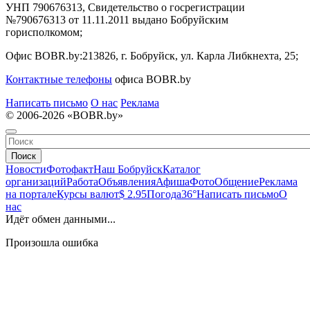
УНП 790676313, Свидетельство о госрегистрации
№790676313 от 11.11.2011 выдано Бобруйским
горисполкомом;
Офис BOBR.by:
213826, г. Бобруйск, ул. Карла Либкнехта, 25;
Контактные телефоны
офиса BOBR.by
Написать письмо
О нас
Реклама
© 2006-2026 «BOBR.by»
Поиск
Новости
Фотофакт
Наш Бобруйск
Каталог
организаций
Работа
Объявления
Афиша
Фото
Общение
Реклама
на портале
Курсы валют
$ 2.95
Погода
36°
Написать письмо
О
нас
Идёт обмен данными...
Произошла ошибка