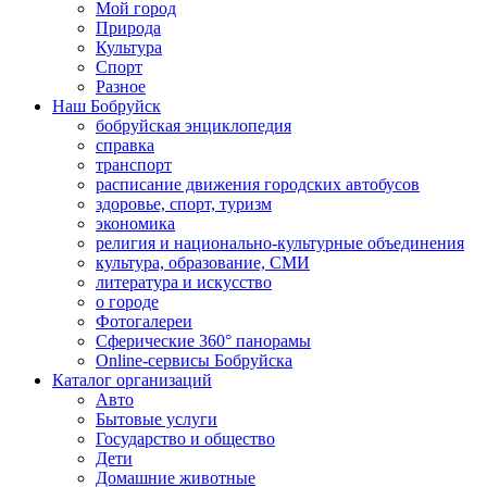
Мой город
Природа
Культура
Спорт
Разное
Наш Бобруйск
бобруйская энциклопедия
справка
транспорт
расписание движения городских автобусов
здоровье, спорт, туризм
экономика
религия и национально-культурные объединения
культура, образование, СМИ
литература и искусство
о городе
Фотогалереи
Сферические 360° панорамы
Online-сервисы Бобруйска
Каталог организаций
Авто
Бытовые услуги
Государство и общество
Дети
Домашние животные