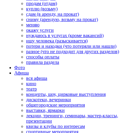
продам (отдам)
куплю (возьму)
сдам (в аренду, на прокат)
сниму (арендую, возьму на прокат)
меняю
окажу услуги
нуждаюсь в услугах (кроме вакансий)
ищу человека (разыскивается)
потери и находки (что потеряли или нашли)
разное (что не подходит для других разделов)
способы оплаты
правила раздела
Фото
Афиша
вся афиша
кино
театр
концерты, шоу, цирковые выступления
дискотеки, вечеринки
общегородские мероприятия
выставки, ярмарки
лекции, тренинги, семинары, мастер-классы,
презентации
квизы и клубы по интересам
спортивные мероприятия