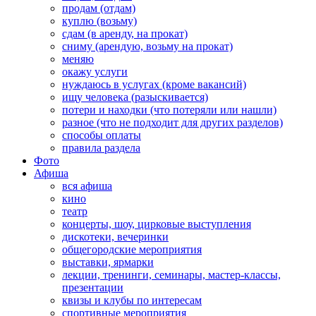
продам (отдам)
куплю (возьму)
сдам (в аренду, на прокат)
сниму (арендую, возьму на прокат)
меняю
окажу услуги
нуждаюсь в услугах (кроме вакансий)
ищу человека (разыскивается)
потери и находки (что потеряли или нашли)
разное (что не подходит для других разделов)
способы оплаты
правила раздела
Фото
Афиша
вся афиша
кино
театр
концерты, шоу, цирковые выступления
дискотеки, вечеринки
общегородские мероприятия
выставки, ярмарки
лекции, тренинги, семинары, мастер-классы,
презентации
квизы и клубы по интересам
спортивные мероприятия