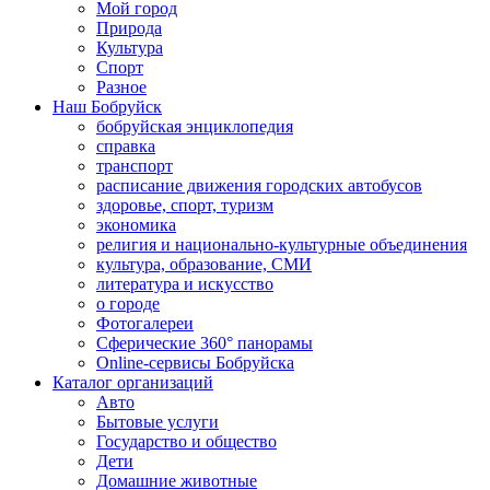
Мой город
Природа
Культура
Спорт
Разное
Наш Бобруйск
бобруйская энциклопедия
справка
транспорт
расписание движения городских автобусов
здоровье, спорт, туризм
экономика
религия и национально-культурные объединения
культура, образование, СМИ
литература и искусство
о городе
Фотогалереи
Сферические 360° панорамы
Online-сервисы Бобруйска
Каталог организаций
Авто
Бытовые услуги
Государство и общество
Дети
Домашние животные