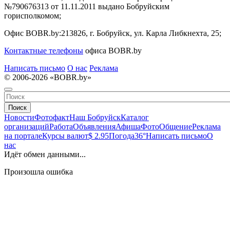
№790676313 от 11.11.2011 выдано Бобруйским
горисполкомом;
Офис BOBR.by:
213826, г. Бобруйск, ул. Карла Либкнехта, 25;
Контактные телефоны
офиса BOBR.by
Написать письмо
О нас
Реклама
© 2006-2026 «BOBR.by»
Поиск
Новости
Фотофакт
Наш Бобруйск
Каталог
организаций
Работа
Объявления
Афиша
Фото
Общение
Реклама
на портале
Курсы валют
$ 2.95
Погода
36°
Написать письмо
О
нас
Идёт обмен данными...
Произошла ошибка