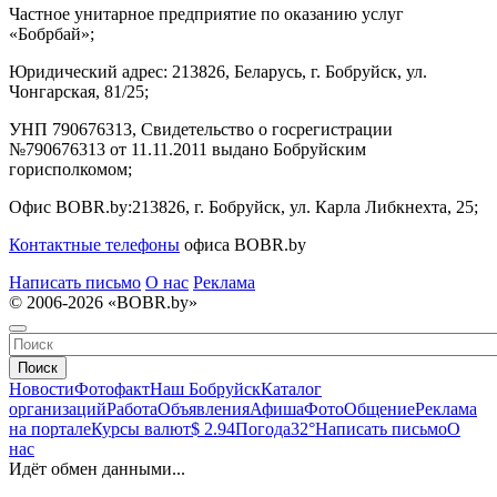
Частное унитарное предприятие по оказанию услуг
«Бобрбай»;
Юридический адрес:
213826, Беларусь, г. Бобруйск, ул.
Чонгарская, 81/25;
УНП 790676313, Свидетельство о госрегистрации
№790676313 от 11.11.2011 выдано Бобруйским
горисполкомом;
Офис BOBR.by:
213826, г. Бобруйск, ул. Карла Либкнехта, 25;
Контактные телефоны
офиса BOBR.by
Написать письмо
О нас
Реклама
© 2006-2026 «BOBR.by»
Поиск
Новости
Фотофакт
Наш Бобруйск
Каталог
организаций
Работа
Объявления
Афиша
Фото
Общение
Реклама
на портале
Курсы валют
$ 2.94
Погода
32°
Написать письмо
О
нас
Идёт обмен данными...