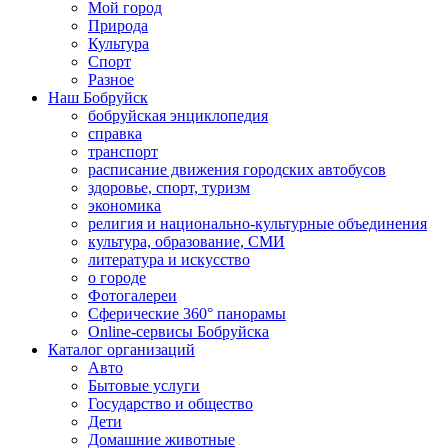
Мой город
Природа
Культура
Спорт
Разное
Наш Бобруйск
бобруйская энциклопедия
справка
транспорт
расписание движения городских автобусов
здоровье, спорт, туризм
экономика
религия и национально-культурные объединения
культура, образование, СМИ
литература и искусство
о городе
Фотогалереи
Сферические 360° панорамы
Online-сервисы Бобруйска
Каталог организаций
Авто
Бытовые услуги
Государство и общество
Дети
Домашние животные