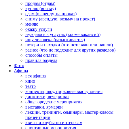
продам (отдам)
куплю (возьму)
сдам (в аренду, на прокат)
сниму (арендую, возьму на прокат)
меняю
окажу услуги
нуждаюсь в услугах (кроме вакансий)
ищу человека (разыскивается)
потери и находки (что потеряли или нашли)
разное (что не подходит для других разделов)
способы оплаты
правила раздела
Фото
Афиша
вся афиша
кино
театр
концерты, шоу, цирковые выступления
дискотеки, вечеринки
общегородские мероприятия
выставки, ярмарки
лекции, тренинги, семинары, мастер-классы,
презентации
квизы и клубы по интересам
спортивные мероприятия