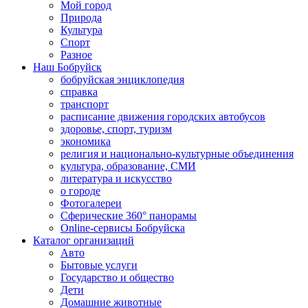
Мой город
Природа
Культура
Спорт
Разное
Наш Бобруйск
бобруйская энциклопедия
справка
транспорт
расписание движения городских автобусов
здоровье, спорт, туризм
экономика
религия и национально-культурные объединения
культура, образование, СМИ
литература и искусство
о городе
Фотогалереи
Сферические 360° панорамы
Online-сервисы Бобруйска
Каталог организаций
Авто
Бытовые услуги
Государство и общество
Дети
Домашние животные