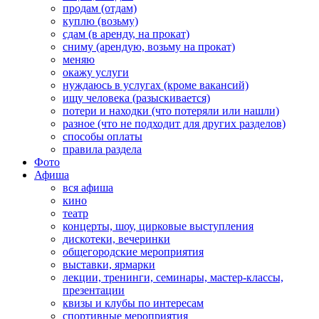
продам (отдам)
куплю (возьму)
сдам (в аренду, на прокат)
сниму (арендую, возьму на прокат)
меняю
окажу услуги
нуждаюсь в услугах (кроме вакансий)
ищу человека (разыскивается)
потери и находки (что потеряли или нашли)
разное (что не подходит для других разделов)
способы оплаты
правила раздела
Фото
Афиша
вся афиша
кино
театр
концерты, шоу, цирковые выступления
дискотеки, вечеринки
общегородские мероприятия
выставки, ярмарки
лекции, тренинги, семинары, мастер-классы,
презентации
квизы и клубы по интересам
спортивные мероприятия