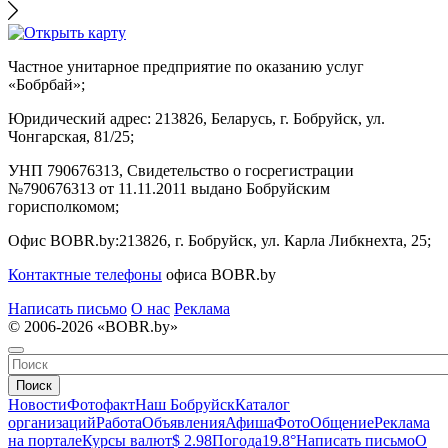
Частное унитарное предприятие по оказанию услуг
«Бобрбай»;
Юридический адрес:
213826, Беларусь, г. Бобруйск, ул.
Чонгарская, 81/25;
УНП 790676313, Свидетельство о госрегистрации
№790676313 от 11.11.2011 выдано Бобруйским
горисполкомом;
Офис BOBR.by:
213826, г. Бобруйск, ул. Карла Либкнехта, 25;
Контактные телефоны
офиса BOBR.by
Написать письмо
О нас
Реклама
© 2006-2026 «BOBR.by»
Поиск
Новости
Фотофакт
Наш Бобруйск
Каталог
организаций
Работа
Объявления
Афиша
Фото
Общение
Реклама
на портале
Курсы валют
$ 2.98
Погода
19.8°
Написать письмо
О