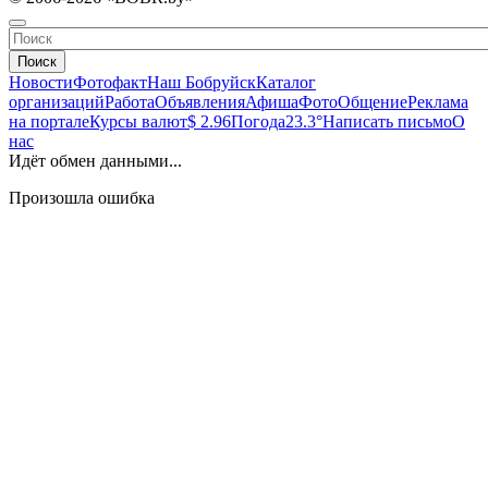
Поиск
Новости
Фотофакт
Наш Бобруйск
Каталог
организаций
Работа
Объявления
Афиша
Фото
Общение
Реклама
на портале
Курсы валют
$ 2.96
Погода
23.3°
Написать письмо
О
нас
Идёт обмен данными...
Произошла ошибка