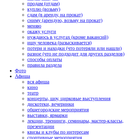
продам (отдам)
куплю (возьму)
сдам (в аренду, на прокат)
сниму (арендую, возьму на прокат)
меняю
окажу услуги
нуждаюсь в услугах (кроме вакансий)
ищу человека (разыскивается)
потери и находки (что потеряли или нашли)
разное (что не подходит для других разделов)
способы оплаты
правила раздела
Фото
Афиша
вся афиша
кино
театр
концерты, шоу, цирковые выступления
дискотеки, вечеринки
общегородские мероприятия
выставки, ярмарки
лекции, тренинги, семинары, мастер-классы,
презентации
квизы и клубы по интересам
спортивные мероприятия