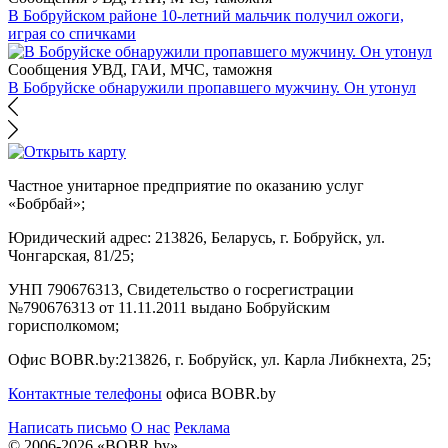
В Бобруйском районе 10-летний мальчик получил ожоги,
играя со спичками
Сообщения УВД, ГАИ, МЧС, таможня
В Бобруйске обнаружили пропавшего мужчину. Он утонул
Частное унитарное предприятие по оказанию услуг
«Бобрбай»;
Юридический адрес:
213826, Беларусь, г. Бобруйск, ул.
Чонгарская, 81/25;
УНП 790676313, Свидетельство о госрегистрации
№790676313 от 11.11.2011 выдано Бобруйским
горисполкомом;
Офис BOBR.by:
213826, г. Бобруйск, ул. Карла Либкнехта, 25;
Контактные телефоны
офиса BOBR.by
Написать письмо
О нас
Реклама
© 2006-2026 «BOBR.by»