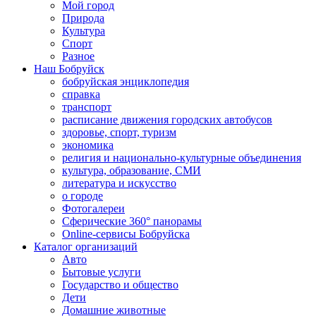
Мой город
Природа
Культура
Спорт
Разное
Наш Бобруйск
бобруйская энциклопедия
справка
транспорт
расписание движения городских автобусов
здоровье, спорт, туризм
экономика
религия и национально-культурные объединения
культура, образование, СМИ
литература и искусство
о городе
Фотогалереи
Сферические 360° панорамы
Online-сервисы Бобруйска
Каталог организаций
Авто
Бытовые услуги
Государство и общество
Дети
Домашние животные