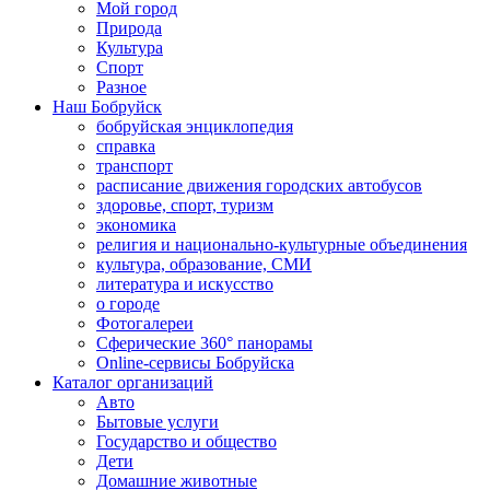
Мой город
Природа
Культура
Спорт
Разное
Наш Бобруйск
бобруйская энциклопедия
справка
транспорт
расписание движения городских автобусов
здоровье, спорт, туризм
экономика
религия и национально-культурные объединения
культура, образование, СМИ
литература и искусство
о городе
Фотогалереи
Сферические 360° панорамы
Online-сервисы Бобруйска
Каталог организаций
Авто
Бытовые услуги
Государство и общество
Дети
Домашние животные