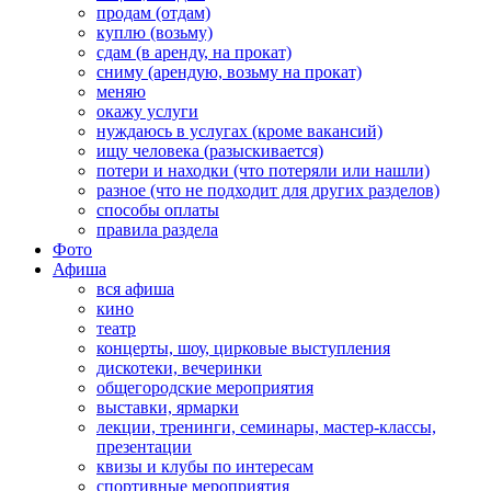
продам (отдам)
куплю (возьму)
сдам (в аренду, на прокат)
сниму (арендую, возьму на прокат)
меняю
окажу услуги
нуждаюсь в услугах (кроме вакансий)
ищу человека (разыскивается)
потери и находки (что потеряли или нашли)
разное (что не подходит для других разделов)
способы оплаты
правила раздела
Фото
Афиша
вся афиша
кино
театр
концерты, шоу, цирковые выступления
дискотеки, вечеринки
общегородские мероприятия
выставки, ярмарки
лекции, тренинги, семинары, мастер-классы,
презентации
квизы и клубы по интересам
спортивные мероприятия