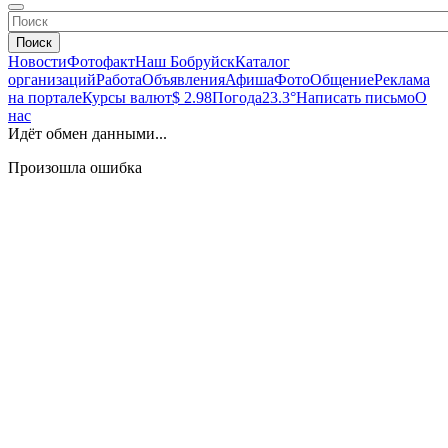
Поиск
Новости
Фотофакт
Наш Бобруйск
Каталог
организаций
Работа
Объявления
Афиша
Фото
Общение
Реклама
на портале
Курсы валют
$ 2.98
Погода
23.3°
Написать письмо
О
нас
Идёт обмен данными...
Произошла ошибка