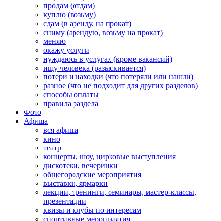
продам (отдам)
куплю (возьму)
сдам (в аренду, на прокат)
сниму (арендую, возьму на прокат)
меняю
окажу услуги
нуждаюсь в услугах (кроме вакансий)
ищу человека (разыскивается)
потери и находки (что потеряли или нашли)
разное (что не подходит для других разделов)
способы оплаты
правила раздела
Фото
Афиша
вся афиша
кино
театр
концерты, шоу, цирковые выступления
дискотеки, вечеринки
общегородские мероприятия
выставки, ярмарки
лекции, тренинги, семинары, мастер-классы,
презентации
квизы и клубы по интересам
спортивные мероприятия