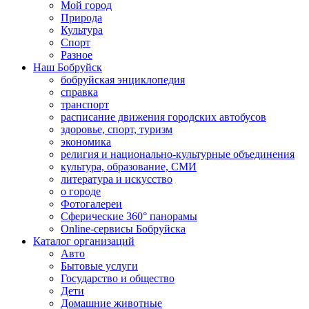
Мой город
Природа
Культура
Спорт
Разное
Наш Бобруйск
бобруйская энциклопедия
справка
транспорт
расписание движения городских автобусов
здоровье, спорт, туризм
экономика
религия и национально-культурные объединения
культура, образование, СМИ
литература и искусство
о городе
Фотогалереи
Сферические 360° панорамы
Online-сервисы Бобруйска
Каталог организаций
Авто
Бытовые услуги
Государство и общество
Дети
Домашние животные