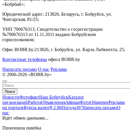
«Бобрбай»;
Юридический адрес:
213826, Беларусь, г. Бобруйск, ул.
Чонгарская, 81/25;
УНП 790676313, Свидетельство о госрегистрации
№790676313 от 11.11.2011 выдано Бобруйским
горисполкомом;
Офис BOBR.by:
213826, г. Бобруйск, ул. Карла Либкнехта, 25;
Контактные телефоны
офиса BOBR.by
Написать письмо
О нас
Реклама
© 2006-2026 «BOBR.by»
Поиск
Новости
Фотофакт
Наш Бобруйск
Каталог
организаций
Работа
Объявления
Афиша
Фото
Общение
Реклама
на портале
Курсы валют
$ 2.96
Погода
36°
Написать письмо
О
нас
Идёт обмен данными...
Произошла ошибка