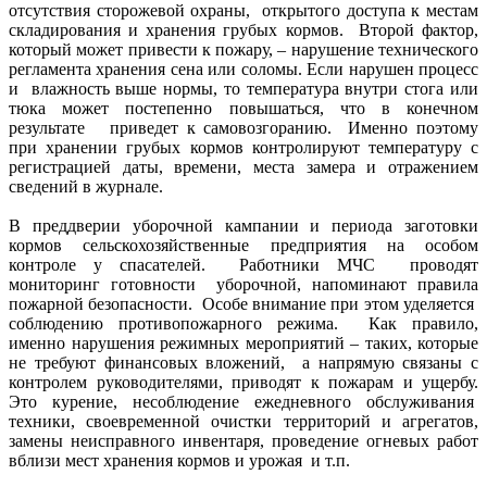
отсутствия сторожевой охраны, открытого доступа к местам
складирования и хранения грубых кормов. Второй фактор,
который может привести к пожару, – нарушение технического
регламента хранения сена или соломы. Если нарушен процесс
и влажность выше нормы, то температура внутри стога или
тюка может постепенно повышаться, что в конечном
результате приведет к самовозгоранию. Именно поэтому
при хранении грубых кормов контролируют температуру с
регистрацией даты, времени, места замера и отражением
сведений в журнале.
В преддверии уборочной кампании и периода заготовки
кормов сельскохозяйственные предприятия на особом
контроле у спасателей. Работники МЧС проводят
мониторинг готовности уборочной, напоминают правила
пожарной безопасности. Особе внимание при этом уделяется
соблюдению противопожарного режима. Как правило,
именно нарушения режимных мероприятий – таких, которые
не требуют финансовых вложений, а напрямую связаны с
контролем руководителями, приводят к пожарам и ущербу.
Это курение, несоблюдение ежедневного обслуживания
техники, своевременной очистки территорий и агрегатов,
замены неисправного инвентаря, проведение огневых работ
вблизи мест хранения кормов и урожая и т.п.