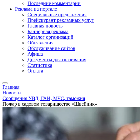
Последние комментарии
Реклама на портале
Специальные предложения
Прейскурант рекламных услуг
Главная новость
Баннерная реклама
Каталог организаций
Объявления
Обслуживание сайтов
Афиша
Документы для скачивания
Статистика
Оплата
Главная
Новости
Сообщения УВД, ГАИ, МЧС, таможня
Пожар в садовом товариществе «Швейник»