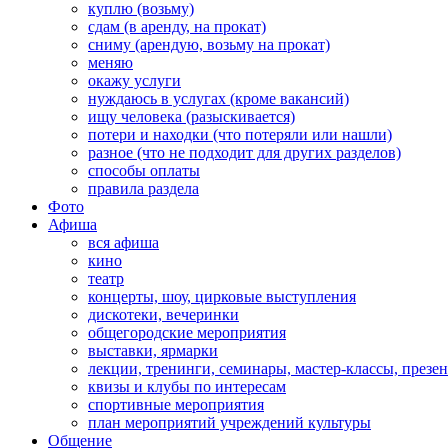
куплю (возьму)
сдам (в аренду, на прокат)
сниму (арендую, возьму на прокат)
меняю
окажу услуги
нуждаюсь в услугах (кроме вакансий)
ищу человека (разыскивается)
потери и находки (что потеряли или нашли)
разное (что не подходит для других разделов)
способы оплаты
правила раздела
Фото
Афиша
вся афиша
кино
театр
концерты, шоу, цирковые выступления
дискотеки, вечеринки
общегородские мероприятия
выставки, ярмарки
лекции, тренинги, семинары, мастер-классы, презе
квизы и клубы по интересам
спортивные мероприятия
план мероприятий учреждений культуры
Общение