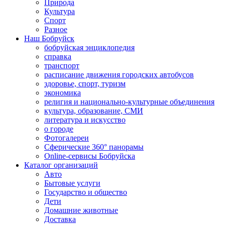
Природа
Культура
Спорт
Разное
Наш Бобруйск
бобруйская энциклопедия
справка
транспорт
расписание движения городских автобусов
здоровье, спорт, туризм
экономика
религия и национально-культурные объединения
культура, образование, СМИ
литература и искусство
о городе
Фотогалереи
Сферические 360° панорамы
Online-сервисы Бобруйска
Каталог организаций
Авто
Бытовые услуги
Государство и общество
Дети
Домашние животные
Доставка