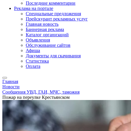
Последние комментарии
Реклама на портале
Специальные предложения
Прейскурант рекламных услуг
Главная новость
Баннерная реклама
Каталог организаций
Объявления
Обслуживание сайтов
Афиша
Документы для скачивания
Статистика
Оплата
Главная
Новости
Сообщения УВД, ГАИ, МЧС, таможня
Пожар на переулке Крестьянском