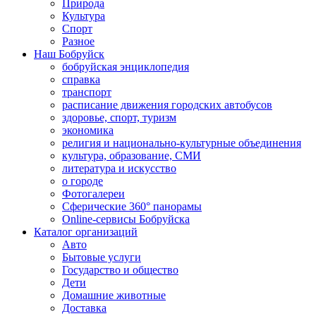
Природа
Культура
Спорт
Разное
Наш Бобруйск
бобруйская энциклопедия
справка
транспорт
расписание движения городских автобусов
здоровье, спорт, туризм
экономика
религия и национально-культурные объединения
культура, образование, СМИ
литература и искусство
о городе
Фотогалереи
Сферические 360° панорамы
Online-сервисы Бобруйска
Каталог организаций
Авто
Бытовые услуги
Государство и общество
Дети
Домашние животные
Доставка