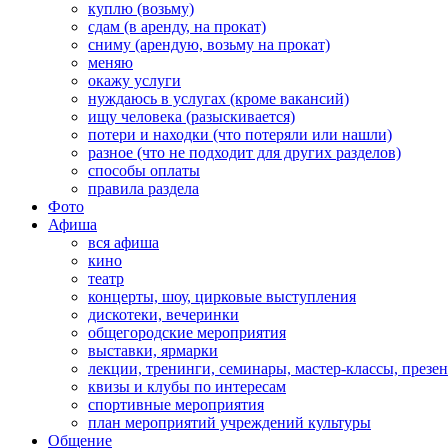
куплю (возьму)
сдам (в аренду, на прокат)
сниму (арендую, возьму на прокат)
меняю
окажу услуги
нуждаюсь в услугах (кроме вакансий)
ищу человека (разыскивается)
потери и находки (что потеряли или нашли)
разное (что не подходит для других разделов)
способы оплаты
правила раздела
Фото
Афиша
вся афиша
кино
театр
концерты, шоу, цирковые выступления
дискотеки, вечеринки
общегородские мероприятия
выставки, ярмарки
лекции, тренинги, семинары, мастер-классы, презе
квизы и клубы по интересам
спортивные мероприятия
план мероприятий учреждений культуры
Общение