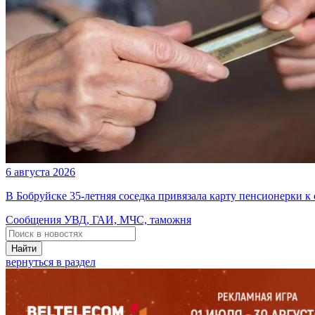
6 августа 2026
В Бобруйске 35-летняя соседка привязала карту пенсионерки к
Сообщения УВД, ГАИ, МЧС, таможня
Найти
вернуться в раздел