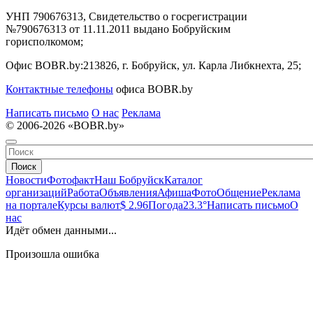
УНП 790676313, Свидетельство о госрегистрации
№790676313 от 11.11.2011 выдано Бобруйским
горисполкомом;
Офис BOBR.by:
213826, г. Бобруйск, ул. Карла Либкнехта, 25;
Контактные телефоны
офиса BOBR.by
Написать письмо
О нас
Реклама
© 2006-2026 «BOBR.by»
Поиск
Новости
Фотофакт
Наш Бобруйск
Каталог
организаций
Работа
Объявления
Афиша
Фото
Общение
Реклама
на портале
Курсы валют
$ 2.96
Погода
23.3°
Написать письмо
О
нас
Идёт обмен данными...
Произошла ошибка