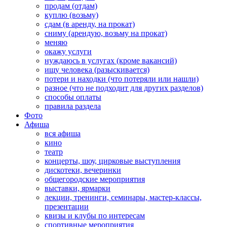
продам (отдам)
куплю (возьму)
сдам (в аренду, на прокат)
сниму (арендую, возьму на прокат)
меняю
окажу услуги
нуждаюсь в услугах (кроме вакансий)
ищу человека (разыскивается)
потери и находки (что потеряли или нашли)
разное (что не подходит для других разделов)
способы оплаты
правила раздела
Фото
Афиша
вся афиша
кино
театр
концерты, шоу, цирковые выступления
дискотеки, вечеринки
общегородские мероприятия
выставки, ярмарки
лекции, тренинги, семинары, мастер-классы,
презентации
квизы и клубы по интересам
спортивные мероприятия