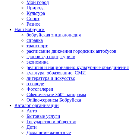
Мой город
Природа
Культура
Спорт
Разное
Наш Бобруйск
бобруйская энциклопедия
справка
транспорт
расписание движения городских автобусов
здоровье, спорт, туризм
экономика
религия и национально-культурные объединения
культура, образование, СМИ
литература и искусство
о городе
Фотогалереи
Сферические 360° панорамы
Online-сервисы Бобруйска
Каталог организаций
Авто
Бытовые услуги
Государство и общество
Дети
Домашние животные