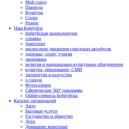
Мой город
Природа
Культура
Спорт
Разное
Наш Бобруйск
бобруйская энциклопедия
справка
транспорт
расписание движения городских автобусов
здоровье, спорт, туризм
экономика
религия и национально-культурные объединения
культура, образование, СМИ
литература и искусство
о городе
Фотогалереи
Сферические 360° панорамы
Online-сервисы Бобруйска
Каталог организаций
Авто
Бытовые услуги
Государство и общество
Дети
Домашние животные