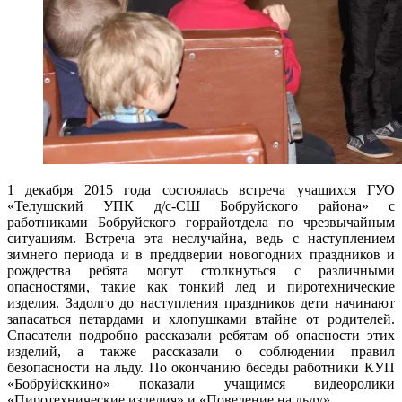
1 декабря 2015 года состоялась встреча учащихся ГУО
«Телушский УПК д/с-СШ Бобруйского района» с
работниками Бобруйского горрайотдела по чрезвычайным
ситуациям. Встреча эта неслучайна, ведь с наступлением
зимнего периода и в преддверии новогодних праздников и
рождества ребята могут столкнуться с различными
опасностями, такие как тонкий лед и пиротехнические
изделия. Задолго до наступления праздников дети начинают
запасаться петардами и хлопушками втайне от родителей.
Спасатели подробно рассказали ребятам об опасности этих
изделий, а также рассказали о соблюдении правил
безопасности на льду. По окончанию беседы работники КУП
«Бобруйсккино» показали учащимся видеоролики
«Пиротехнические изделия» и «Поведение на льду».