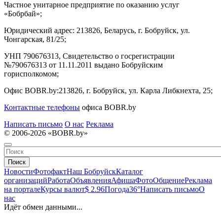
Частное унитарное предприятие по оказанию услуг
«Бобрбай»;
Юридический адрес:
213826, Беларусь, г. Бобруйск, ул.
Чонгарская, 81/25;
УНП 790676313, Свидетельство о госрегистрации
№790676313 от 11.11.2011 выдано Бобруйским
горисполкомом;
Офис BOBR.by:
213826, г. Бобруйск, ул. Карла Либкнехта, 25;
Контактные телефоны
офиса BOBR.by
Написать письмо
О нас
Реклама
© 2006-2026 «BOBR.by»
Поиск
Новости
Фотофакт
Наш Бобруйск
Каталог
организаций
Работа
Объявления
Афиша
Фото
Общение
Реклама
на портале
Курсы валют
$ 2.96
Погода
36°
Написать письмо
О
нас
Идёт обмен данными...