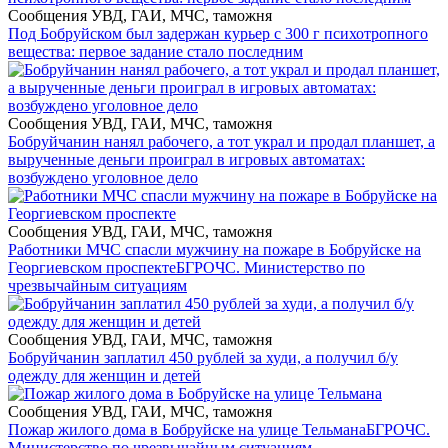
Сообщения УВД, ГАИ, МЧС, таможня
Под Бобруйском был задержан курьер с 300 г психотропного
вещества: первое задание стало последним
Сообщения УВД, ГАИ, МЧС, таможня
Бобруйчанин нанял рабочего, а тот украл и продал планшет, а
вырученные деньги проиграл в игровых автоматах:
возбуждено уголовное дело
Сообщения УВД, ГАИ, МЧС, таможня
Работники МЧС спасли мужчину на пожаре в Бобруйске на
Георгиевском проспекте
БГРОЧС. Министерство по
чрезвычайным ситуациям
Сообщения УВД, ГАИ, МЧС, таможня
Бобруйчанин заплатил 450 рублей за худи, а получил б/у
одежду для женщин и детей
Сообщения УВД, ГАИ, МЧС, таможня
Пожар жилого дома в Бобруйске на улице Тельмана
БГРОЧС.
Министерство по чрезвычайным ситуациям