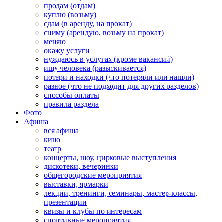
продам (отдам)
куплю (возьму)
сдам (в аренду, на прокат)
сниму (арендую, возьму на прокат)
меняю
окажу услуги
нуждаюсь в услугах (кроме вакансий)
ищу человека (разыскивается)
потери и находки (что потеряли или нашли)
разное (что не подходит для других разделов)
способы оплаты
правила раздела
Фото
Афиша
вся афиша
кино
театр
концерты, шоу, цирковые выступления
дискотеки, вечеринки
общегородские мероприятия
выставки, ярмарки
лекции, тренинги, семинары, мастер-классы,
презентации
квизы и клубы по интересам
спортивные мероприятия