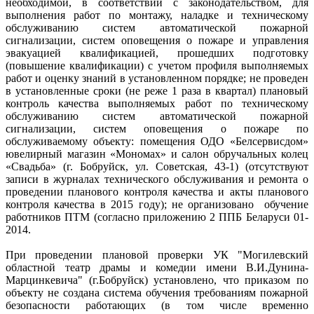
необходимой, в соответствии с законодательством, для
выполнения работ по монтажу, наладке и техническому
обслуживанию систем автоматической пожарной
сигнализации, систем оповещения о пожаре и управления
эвакуацией квалификацией, прошедших подготовку
(повышение квалификации) с учетом профиля выполняемых
работ и оценку знаний в установленном порядке; не проведен
в установленные сроки (не реже 1 раза в квартал) плановый
контроль качества выполняемых работ по техническому
обслуживанию систем автоматической пожарной
сигнализации, систем оповещения о пожаре по
обслуживаемому объекту: помещения ОДО «Белсервисдом»
ювелирный магазин «Мономах» и салон обручальных колец
«Свадьба» (г. Бобруйск, ул. Советская, 43-1) (отсутствуют
записи в журналах технического обслуживания и ремонта о
проведении планового контроля качества и акты планового
контроля качества в 2015 году); не организовано обучение
работников ПТМ (согласно приложению 2 ППБ Беларуси 01-
2014.
При проведении плановой проверки УК "Могилевский
областной театр драмы и комедии имени В.И.Дунина-
Марцинкевича" (г.Бобруйск) установлено, что приказом по
объекту не создана система обучения требованиям пожарной
безопасности работающих (в том числе временно