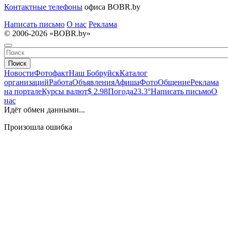
Контактные телефоны
офиса BOBR.by
Написать письмо
О нас
Реклама
© 2006-2026 «BOBR.by»
Поиск
Новости
Фотофакт
Наш Бобруйск
Каталог
организаций
Работа
Объявления
Афиша
Фото
Общение
Реклама
на портале
Курсы валют
$ 2.98
Погода
23.3°
Написать письмо
О
нас
Идёт обмен данными...
Произошла ошибка