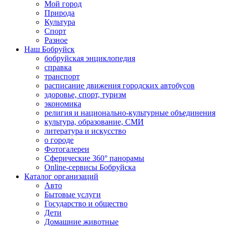
Мой город
Природа
Культура
Спорт
Разное
Наш Бобруйск
бобруйская энциклопедия
справка
транспорт
расписание движения городских автобусов
здоровье, спорт, туризм
экономика
религия и национально-культурные объединения
культура, образование, СМИ
литература и искусство
о городе
Фотогалереи
Сферические 360° панорамы
Online-сервисы Бобруйска
Каталог организаций
Авто
Бытовые услуги
Государство и общество
Дети
Домашние животные