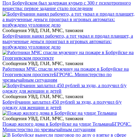
Под Бобруйском был задержан курьер с 300 г психотропного
вещества: первое задание стало последним
Сообщения УВД, ГАИ, МЧС, таможня
Бобруйчанин нанял рабочего, а тот украл и продал планшет, а
вырученные деньги проиграл в игровых автоматах:
возбуждено уголовное дело
Сообщения УВД, ГАИ, МЧС, таможня
Работники МЧС спасли мужчину на пожаре в Бобруйске на
Георгиевском проспекте
БГРОЧС. Министерство по
чрезвычайным ситуациям
Сообщения УВД, ГАИ, МЧС, таможня
Бобруйчанин заплатил 450 рублей за худи, а получил б/у
одежду для женщин и детей
Сообщения УВД, ГАИ, МЧС, таможня
Пожар жилого дома в Бобруйске на улице Тельмана
БГРОЧС.
Министерство по чрезвычайным ситуациям