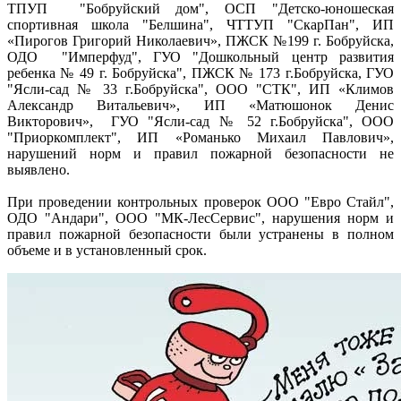
ТПУП "Бобруйский дом", ОСП "Детско-юношеская
спортивная школа "Белшина", ЧТТУП "СкарПан", ИП
«Пирогов Григорий Николаевич», ПЖСК №199 г. Бобруйска,
ОДО "Имперфуд", ГУО "Дошкольный центр развития
ребенка № 49 г. Бобруйска", ПЖСК № 173 г.Бобруйска, ГУО
"Ясли-сад № 33 г.Бобруйска", ООО "СТК", ИП «Климов
Александр Витальевич», ИП «Матюшонок Денис
Викторович», ГУО "Ясли-сад № 52 г.Бобруйска", ООО
"Приоркомплект", ИП «Романько Михаил Павлович»,
нарушений норм и правил пожарной безопасности не
выявлено.
При проведении контрольных проверок ООО "Евро Стайл",
ОДО "Андари", ООО "МК-ЛесСервис", нарушения норм и
правил пожарной безопасности были устранены в полном
объеме и в установленный срок.