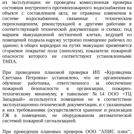
их эксплуатации; не проведена комиссионная проверка
состояния внутреннего противопожарного водоснабжения на
объекте с составлением акта; не отражены изменения в
системе водоснабжения, связанные с техническим
переоснащением, реконструкцией и другими работами в
соответствующей технической документации и схемах; под
маршем эвакуационной лестничной клетки, ведущей из
помещений подвала наружу устроено помещение рабочих по
зданию; в общих коридорах на путях эвакуации применяется
сгораемое покрытие пола (линолеум), показатели пожарной
опасности которого не соответствуют установленными
ТНПА.
При проведении плановой проверки ИП «Курляндчик
Светлана Петровна» установлено, что не организовано
обучение работника, ответственного за обеспечение
пожарной безопасности в организации, пожарно-
техническому минимуму, в павильоне №14 ООО «ТЦ
Западный» используется помещение не в соответствии
эксплуатационно-технической документации, и с указанными
в них требованиями (осуществляется хранение и реализация
ГЖ в помещении, не оборудованном автоматической
системой пожарной сигнализацией.
При проведении плановых проверок ООО "АПИС плюс",