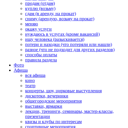
продам (отдам)
куплю (возьму)
сдам (в аренду, на прокат)
сниму (арендую, возьму на прокат)
меняю
окажу услуги
нуждаюсь в услугах (кроме вакансий)
ищу человека (разыскивается)
потери и находки (что потеряли или нашли)
разное (что не подходит для других разделов)
способы оплаты
правила раздела
Фото
Афиша
вся афиша
кино
театр
концерты, шоу, цирковые выступления
дискотеки, вечеринки
общегородские мероприятия
выставки, ярмарки
лекции, тренинги, семинары, мастер-классы,
презентации
квизы и клубы по интересам
спортивные мероприятия