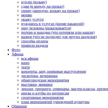
куплю (возьму)
сдам (в аренду, на прокат)
сниму (арендую, возьму на прокат)
меняю
окажу услуги
нуждаюсь в услугах (кроме вакансий)
ищу человека (разыскивается)
потери и находки (что потеряли или нашли)
разное (что не подходит для других разделов)
способы оплаты
правила раздела
Фото
Афиша
вся афиша
кино
театр
концерты, шоу, цирковые выступления
дискотеки, вечеринки
общегородские мероприятия
выставки, ярмарки
лекции, тренинги, семинары, мастер-классы, презе
квизы и клубы по интересам
спортивные мероприятия
план мероприятий учреждений культуры
Общение