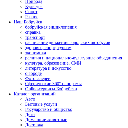
Природа
Культура
Спорт
Разное
Наш Бобруйск
бобруйская энциклопедия
справка
транспорт
расписание движения городских автобусов
здоровье, спорт, туризм
экономика
религия и национально-культурные объединения
культура, образование, СМИ
литература и искусство
о городе
Фотогалереи
Сферические 360° панорамы
Online-сервисы Бобруйска
Каталог организаций
Авто
Бытовые услуги
Государство и общество
Дети
Домашние животные
Доставка