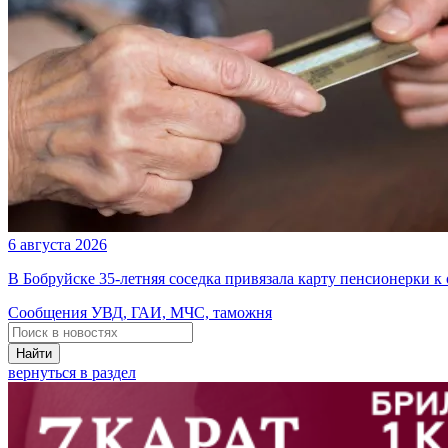
6 августа 2026
В Бобруйске 35-летняя соседка привязала карту пенсионерки к
Сообщения УВД, ГАИ, МЧС, таможня
Найти
вернуться в раздел