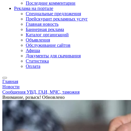
Последние комментарии
Реклама на портале
Специальные предложения
Прейскурант рекламных услуг
Главная новость
Баннерная реклама
Каталог организаций
Объявления
Обслуживание сайтов
Афиша
Документы для скачивания
Статистика
Оплата
Главная
Новости
Сообщения УВД, ГАИ, МЧС, таможня
Внимание, розыск! Обновлено