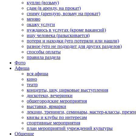
куплю (возьму)
сдам (в аренду, на прокат)
сниму (арендую, возьму на прокат)
меняю
окажу услуги
нуждаюсь в услугах (кроме вакансий)
ищу человека (разыскивается)
потери и находки (что потеряли или нашли)
разное (что не подходит для других разделов)
способы оплаты
правила раздела
Фото
Афиша
вся афиша
кино
театр
концерты, шоу, цирковые выступления
дискотеки, вечеринки
общегородские мероприятия
выставки, ярмарки
лекции, тренинги, семинары, мастер-классы, презе
квизы и клубы по интересам
спортивные мероприятия
план мероприятий учреждений культуры
Общение