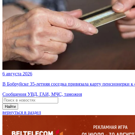
6 августа 2026
В Бобруйске 35-летняя соседка привязала карту пенсионерки к
Сообщения УВД, ГАИ, МЧС, таможня
Найти
вернуться в раздел