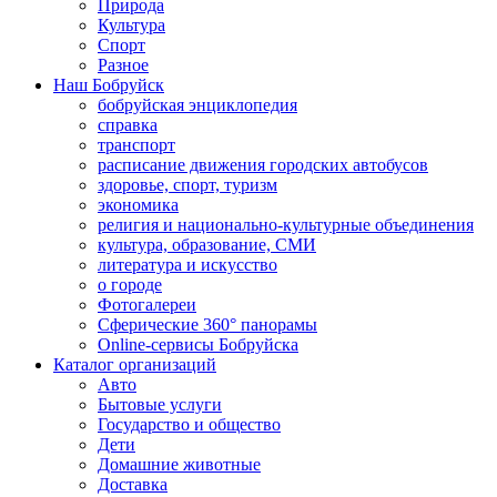
Природа
Культура
Спорт
Разное
Наш Бобруйск
бобруйская энциклопедия
справка
транспорт
расписание движения городских автобусов
здоровье, спорт, туризм
экономика
религия и национально-культурные объединения
культура, образование, СМИ
литература и искусство
о городе
Фотогалереи
Сферические 360° панорамы
Online-сервисы Бобруйска
Каталог организаций
Авто
Бытовые услуги
Государство и общество
Дети
Домашние животные
Доставка