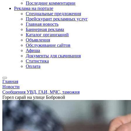
Последние комментарии
Реклама на портале
Специальные предложения
Прейскурант рекламных услуг
Главная новость
Баннерная реклама
Каталог организаций
Объявления
Обслуживание сайтов
Афиша
Документы для скачивания
Статистика
Оплата
Главная
Новости
Сообщения УВД, ГАИ, МЧС, таможня
Горел сарай на улице Бобровой