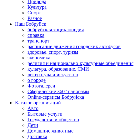
Природа
Культура
Спорт
Разное
Наш Бобруйск
бобруйская энциклопедия
справка
транспорт
расписание движения городских автобусов
здоровье, спорт, туризм
экономика
религия и национально-культурные объединения
культура, образование, СМИ
литература и искусство
о городе
Фотогалереи
Сферические 360° панорамы
Online-сервисы Бобруйска
Каталог организаций
Авто
Бытовые услуги
Государство и общество
Дети
Домашние животные
Доставка