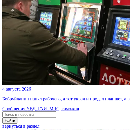
4 августа 2026
Бобруйчанин нанял рабочего, а тот украл и продал планшет, а
Сообщения УВД, ГАИ, МЧС, таможня
Найти
вернуться в раздел