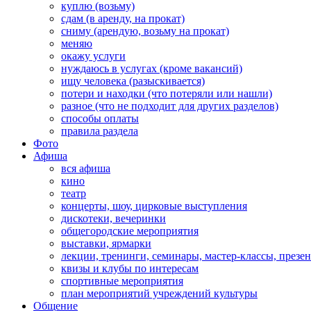
куплю (возьму)
сдам (в аренду, на прокат)
сниму (арендую, возьму на прокат)
меняю
окажу услуги
нуждаюсь в услугах (кроме вакансий)
ищу человека (разыскивается)
потери и находки (что потеряли или нашли)
разное (что не подходит для других разделов)
способы оплаты
правила раздела
Фото
Афиша
вся афиша
кино
театр
концерты, шоу, цирковые выступления
дискотеки, вечеринки
общегородские мероприятия
выставки, ярмарки
лекции, тренинги, семинары, мастер-классы, презе
квизы и клубы по интересам
спортивные мероприятия
план мероприятий учреждений культуры
Общение