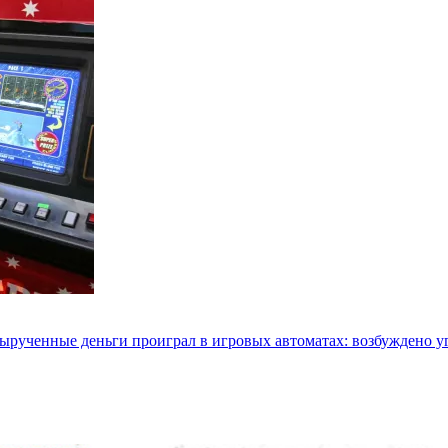
 вырученные деньги проиграл в игровых автоматах: возбуждено у