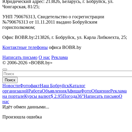
Юридический адрес:
213826, Беларусь, г. Бобруйск, ул.
Чонгарская, 81/25;
УНП 790676313, Свидетельство о госрегистрации
№790676313 от 11.11.2011 выдано Бобруйским
горисполкомом;
Офис BOBR.by:
213826, г. Бобруйск, ул. Карла Либкнехта, 25;
Контактные телефоны
офиса BOBR.by
Написать письмо
О нас
Реклама
© 2006-2026 «BOBR.by»
Поиск
Новости
Фотофакт
Наш Бобруйск
Каталог
организаций
Работа
Объявления
Афиша
Фото
Общение
Реклама
на портале
Курсы валют
$ 2.95
Погода
36°
Написать письмо
О
нас
Идёт обмен данными...
Произошла ошибка