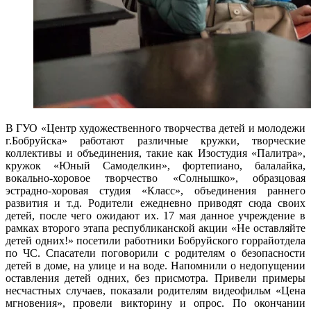
В ГУО «Центр художественного творчества детей и молодежи
г.Бобруйска» работают различные кружки, творческие
коллективы и объединения, такие как Изостудия «Палитра»,
кружок «Юный Самоделкин», фортепиано, балалайка,
вокально-хоровое творчество «Солнышко», образцовая
эстрадно-хоровая студия «Класс», объединения раннего
развития и т.д. Родители ежедневно приводят сюда своих
детей, после чего ожидают их. 17 мая данное учреждение в
рамках второго этапа республиканской акции «Не оставляйте
детей одних!» посетили работники Бобруйского горрайотдела
по ЧС. Спасатели поговорили с родителям о безопасности
детей в доме, на улице и на воде. Напомнили о недопущении
оставления детей одних, без присмотра. Привели примеры
несчастных случаев, показали родителям видеофильм «Цена
мгновения», провели викторину и опрос. По окончании