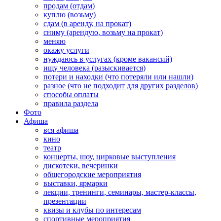
продам (отдам)
куплю (возьму)
сдам (в аренду, на прокат)
сниму (арендую, возьму на прокат)
меняю
окажу услуги
нуждаюсь в услугах (кроме вакансий)
ищу человека (разыскивается)
потери и находки (что потеряли или нашли)
разное (что не подходит для других разделов)
способы оплаты
правила раздела
Фото
Афиша
вся афиша
кино
театр
концерты, шоу, цирковые выступления
дискотеки, вечеринки
общегородские мероприятия
выставки, ярмарки
лекции, тренинги, семинары, мастер-классы,
презентации
квизы и клубы по интересам
спортивные мероприятия