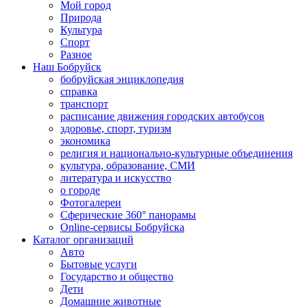
Мой город
Природа
Культура
Спорт
Разное
Наш Бобруйск
бобруйская энциклопедия
справка
транспорт
расписание движения городских автобусов
здоровье, спорт, туризм
экономика
религия и национально-культурные объединения
культура, образование, СМИ
литература и искусство
о городе
Фотогалереи
Сферические 360° панорамы
Online-сервисы Бобруйска
Каталог организаций
Авто
Бытовые услуги
Государство и общество
Дети
Домашние животные