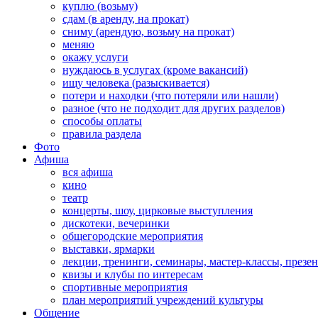
куплю (возьму)
сдам (в аренду, на прокат)
сниму (арендую, возьму на прокат)
меняю
окажу услуги
нуждаюсь в услугах (кроме вакансий)
ищу человека (разыскивается)
потери и находки (что потеряли или нашли)
разное (что не подходит для других разделов)
способы оплаты
правила раздела
Фото
Афиша
вся афиша
кино
театр
концерты, шоу, цирковые выступления
дискотеки, вечеринки
общегородские мероприятия
выставки, ярмарки
лекции, тренинги, семинары, мастер-классы, презе
квизы и клубы по интересам
спортивные мероприятия
план мероприятий учреждений культуры
Общение