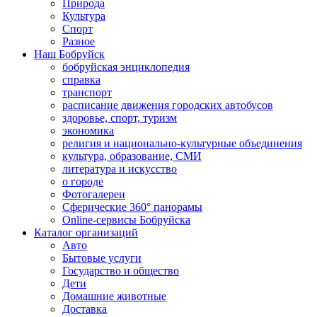
Природа
Культура
Спорт
Разное
Наш Бобруйск
бобруйская энциклопедия
справка
транспорт
расписание движения городских автобусов
здоровье, спорт, туризм
экономика
религия и национально-культурные объединения
культура, образование, СМИ
литература и искусство
о городе
Фотогалереи
Сферические 360° панорамы
Online-сервисы Бобруйска
Каталог организаций
Авто
Бытовые услуги
Государство и общество
Дети
Домашние животные
Доставка