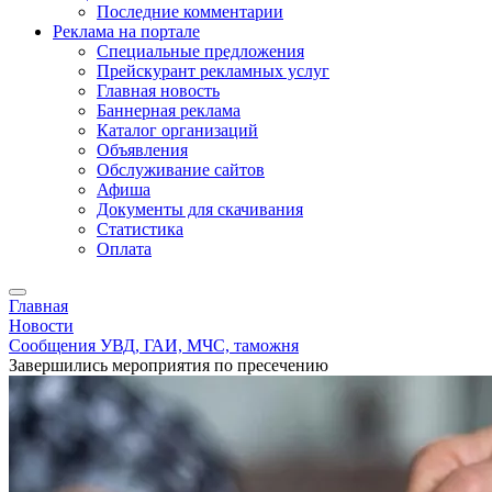
Последние комментарии
Реклама на портале
Специальные предложения
Прейскурант рекламных услуг
Главная новость
Баннерная реклама
Каталог организаций
Объявления
Обслуживание сайтов
Афиша
Документы для скачивания
Статистика
Оплата
Главная
Новости
Сообщения УВД, ГАИ, МЧС, таможня
Завершились мероприятия по пресечению