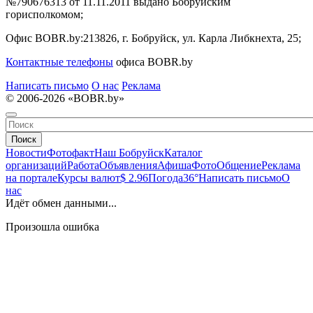
№790676313 от 11.11.2011 выдано Бобруйским
горисполкомом;
Офис BOBR.by:
213826, г. Бобруйск, ул. Карла Либкнехта, 25;
Контактные телефоны
офиса BOBR.by
Написать письмо
О нас
Реклама
© 2006-2026 «BOBR.by»
Поиск
Новости
Фотофакт
Наш Бобруйск
Каталог
организаций
Работа
Объявления
Афиша
Фото
Общение
Реклама
на портале
Курсы валют
$ 2.96
Погода
36°
Написать письмо
О
нас
Идёт обмен данными...
Произошла ошибка