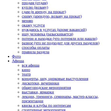
продам (отдам)
куплю (возьму)
сдам (в аренду, на прокат)
сниму (арендую, возьму на прокат)
меняю
окажу услуги
нуждаюсь в услугах (кроме вакансий)
ищу человека (разыскивается)
потери и находки (что потеряли или нашли)
разное (что не подходит для других разделов)
способы оплаты
правила раздела
Фото
Афиша
вся афиша
кино
театр
концерты, шоу, цирковые выступления
дискотеки, вечеринки
общегородские мероприятия
выставки, ярмарки
лекции, тренинги, семинары, мастер-классы,
презентации
квизы и клубы по интересам
спортивные мероприятия