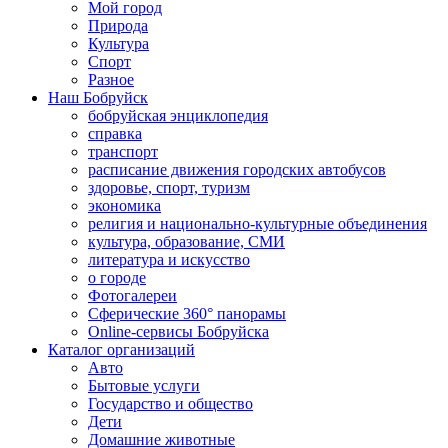
Мой город
Природа
Культура
Спорт
Разное
Наш Бобруйск
бобруйская энциклопедия
справка
транспорт
расписание движения городских автобусов
здоровье, спорт, туризм
экономика
религия и национально-культурные объединения
культура, образование, СМИ
литература и искусство
о городе
Фотогалереи
Сферические 360° панорамы
Online-сервисы Бобруйска
Каталог организаций
Авто
Бытовые услуги
Государство и общество
Дети
Домашние животные