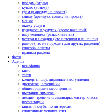
продам (отдам)
куплю (возьму)
сдам (в аренду, на прокат)
сниму (арендую, возьму на прокат)
меняю
окажу услуги
нуждаюсь в услугах (кроме вакансий)
ищу человека (разыскивается)
потери и находки (что потеряли или нашли)
разное (что не подходит для других разделов)
способы оплаты
правила раздела
Фото
Афиша
вся афиша
кино
театр
концерты, шоу, цирковые выступления
дискотеки, вечеринки
общегородские мероприятия
выставки, ярмарки
лекции, тренинги, семинары, мастер-классы,
презентации
квизы и клубы по интересам
спортивные мероприятия