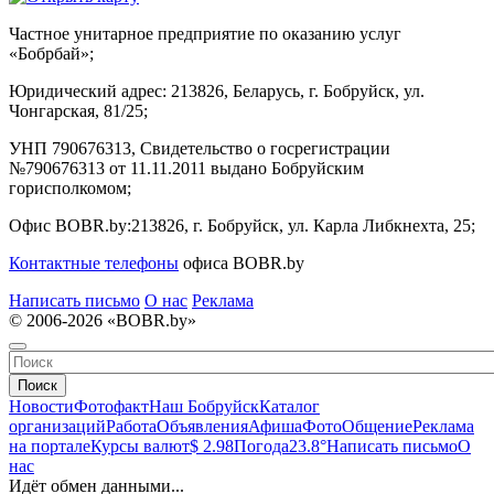
Частное унитарное предприятие по оказанию услуг
«Бобрбай»;
Юридический адрес:
213826, Беларусь, г. Бобруйск, ул.
Чонгарская, 81/25;
УНП 790676313, Свидетельство о госрегистрации
№790676313 от 11.11.2011 выдано Бобруйским
горисполкомом;
Офис BOBR.by:
213826, г. Бобруйск, ул. Карла Либкнехта, 25;
Контактные телефоны
офиса BOBR.by
Написать письмо
О нас
Реклама
© 2006-2026 «BOBR.by»
Поиск
Новости
Фотофакт
Наш Бобруйск
Каталог
организаций
Работа
Объявления
Афиша
Фото
Общение
Реклама
на портале
Курсы валют
$ 2.98
Погода
23.8°
Написать письмо
О
нас
Идёт обмен данными...