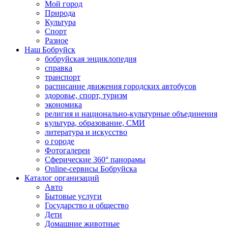
Мой город
Природа
Культура
Спорт
Разное
Наш Бобруйск
бобруйская энциклопедия
справка
транспорт
расписание движения городских автобусов
здоровье, спорт, туризм
экономика
религия и национально-культурные объединения
культура, образование, СМИ
литература и искусство
о городе
Фотогалереи
Сферические 360° панорамы
Online-сервисы Бобруйска
Каталог организаций
Авто
Бытовые услуги
Государство и общество
Дети
Домашние животные