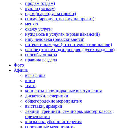
продам (отдам)
куплю (возьму)
сдам (в аренду, на прокат)
сниму (арендую, возьму на прокат)
меняю
окажу услуги
нуждаюсь в услугах (кроме вакансий)
ищу человека (разыскивается)
потери и находки (что потеряли или нашли)
разное (что не подходит для других разделов)
способы оплаты
правила раздела
Фото
Афиша
вся афиша
кино
театр
концерты, шоу, цирковые выступления
дискотеки, вечеринки
общегородские мероприятия
выставки, ярмарки
лекции, тренинги, семинары, мастер-классы,
презентации
квизы и клубы по интересам
спортивные мероприятия