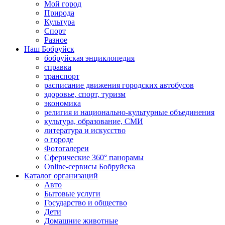
Мой город
Природа
Культура
Спорт
Разное
Наш Бобруйск
бобруйская энциклопедия
справка
транспорт
расписание движения городских автобусов
здоровье, спорт, туризм
экономика
религия и национально-культурные объединения
культура, образование, СМИ
литература и искусство
о городе
Фотогалереи
Сферические 360° панорамы
Online-сервисы Бобруйска
Каталог организаций
Авто
Бытовые услуги
Государство и общество
Дети
Домашние животные