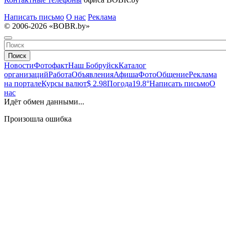
Написать письмо
О нас
Реклама
© 2006-2026 «BOBR.by»
Поиск
Новости
Фотофакт
Наш Бобруйск
Каталог
организаций
Работа
Объявления
Афиша
Фото
Общение
Реклама
на портале
Курсы валют
$ 2.98
Погода
19.8°
Написать письмо
О
нас
Идёт обмен данными...
Произошла ошибка