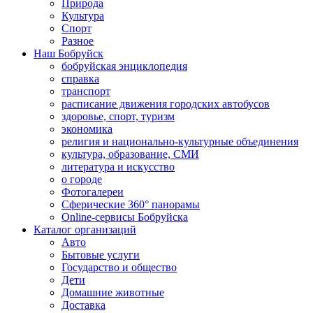
Природа
Культура
Спорт
Разное
Наш Бобруйск
бобруйская энциклопедия
справка
транспорт
расписание движения городских автобусов
здоровье, спорт, туризм
экономика
религия и национально-культурные объединения
культура, образование, СМИ
литература и искусство
о городе
Фотогалереи
Сферические 360° панорамы
Online-сервисы Бобруйска
Каталог организаций
Авто
Бытовые услуги
Государство и общество
Дети
Домашние животные
Доставка