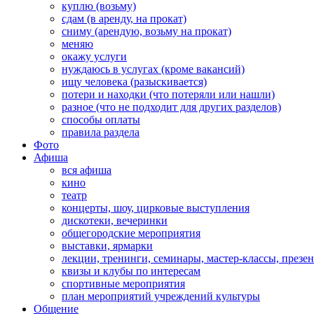
куплю (возьму)
сдам (в аренду, на прокат)
сниму (арендую, возьму на прокат)
меняю
окажу услуги
нуждаюсь в услугах (кроме вакансий)
ищу человека (разыскивается)
потери и находки (что потеряли или нашли)
разное (что не подходит для других разделов)
способы оплаты
правила раздела
Фото
Афиша
вся афиша
кино
театр
концерты, шоу, цирковые выступления
дискотеки, вечеринки
общегородские мероприятия
выставки, ярмарки
лекции, тренинги, семинары, мастер-классы, презе
квизы и клубы по интересам
спортивные мероприятия
план мероприятий учреждений культуры
Общение