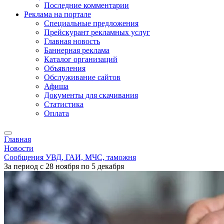
Последние комментарии
Реклама на портале
Специальные предложения
Прейскурант рекламных услуг
Главная новость
Баннерная реклама
Каталог организаций
Объявления
Обслуживание сайтов
Афиша
Документы для скачивания
Статистика
Оплата
Главная
Новости
Сообщения УВД, ГАИ, МЧС, таможня
За период с 28 ноября по 5 декабря