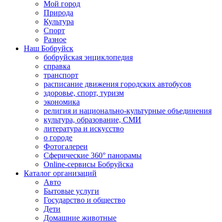
Мой город
Природа
Культура
Спорт
Разное
Наш Бобруйск
бобруйская энциклопедия
справка
транспорт
расписание движения городских автобусов
здоровье, спорт, туризм
экономика
религия и национально-культурные объединения
культура, образование, СМИ
литература и искусство
о городе
Фотогалереи
Сферические 360° панорамы
Online-сервисы Бобруйска
Каталог организаций
Авто
Бытовые услуги
Государство и общество
Дети
Домашние животные