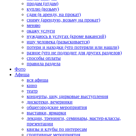
продам (отдам)
куплю (возьму)
сдам (в аренду, на прокат)
сниму (арендую, возьму на прокат)
меняю
окажу услуги
нуждаюсь в услугах (кроме вакансий)
ищу человека (разыскивается)
потери и находки (что потеряли или нашли)
разное (что не подходит для других разделов)
способы оплаты
правила раздела
Фото
Афиша
вся афиша
кино
театр
концерты, шоу, цирковые выступления
дискотеки, вечеринки
общегородские мероприятия
выставки, ярмарки
лекции, тренинги, семинары, мастер-классы,
презентации
квизы и клубы по интересам
спортивные мероприятия