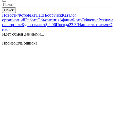
Поиск
Новости
Фотофакт
Наш Бобруйск
Каталог
организаций
Работа
Объявления
Афиша
Фото
Общение
Реклама
на портале
Курсы валют
$ 2.96
Погода
23.3°
Написать письмо
О
нас
Идёт обмен данными...
Произошла ошибка