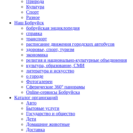
Природа
Культура
Спорт
Разное
Наш Бобруйск
бобруйская энциклопедия
справка
транспорт
расписание движения городских автобусов
здоровье, спорт, туризм
экономика
религия и национально-культурные объединения
культура, образование, СМИ
литература и искусство
о городе
Фотогалереи
Сферические 360° панорамы
Online-сервисы Бобруйска
Каталог организаций
Авто
Бытовые услуги
Государство и общество
Дети
Домашние животные
Доставка