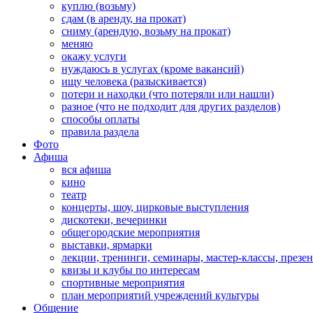
куплю (возьму)
сдам (в аренду, на прокат)
сниму (арендую, возьму на прокат)
меняю
окажу услуги
нуждаюсь в услугах (кроме вакансий)
ищу человека (разыскивается)
потери и находки (что потеряли или нашли)
разное (что не подходит для других разделов)
способы оплаты
правила раздела
Фото
Афиша
вся афиша
кино
театр
концерты, шоу, цирковые выступления
дискотеки, вечеринки
общегородские мероприятия
выставки, ярмарки
лекции, тренинги, семинары, мастер-классы, презе
квизы и клубы по интересам
спортивные мероприятия
план мероприятий учреждений культуры
Общение