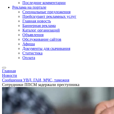
Последние комментарии
Реклама на портале
Специальные предложения
Прейскурант рекламных услуг
Главная новость
Баннерная реклама
Каталог организаций
Объявления
Обслуживание сайтов
Афиша
Документы для скачивания
Статистика
Оплата
Главная
Новости
Сообщения УВД, ГАИ, МЧС, таможня
Сотрудники ППСМ задержали преступника