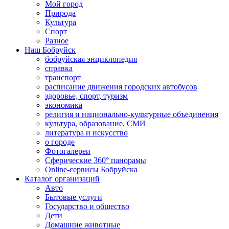
Мой город
Природа
Культура
Спорт
Разное
Наш Бобруйск
бобруйская энциклопедия
справка
транспорт
расписание движения городских автобусов
здоровье, спорт, туризм
экономика
религия и национально-культурные объединения
культура, образование, СМИ
литература и искусство
о городе
Фотогалереи
Сферические 360° панорамы
Online-сервисы Бобруйска
Каталог организаций
Авто
Бытовые услуги
Государство и общество
Дети
Домашние животные