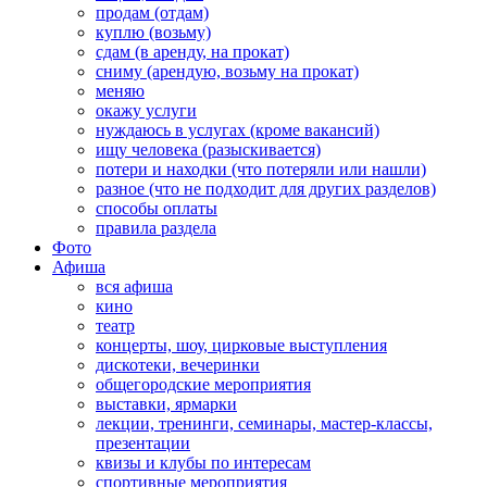
продам (отдам)
куплю (возьму)
сдам (в аренду, на прокат)
сниму (арендую, возьму на прокат)
меняю
окажу услуги
нуждаюсь в услугах (кроме вакансий)
ищу человека (разыскивается)
потери и находки (что потеряли или нашли)
разное (что не подходит для других разделов)
способы оплаты
правила раздела
Фото
Афиша
вся афиша
кино
театр
концерты, шоу, цирковые выступления
дискотеки, вечеринки
общегородские мероприятия
выставки, ярмарки
лекции, тренинги, семинары, мастер-классы,
презентации
квизы и клубы по интересам
спортивные мероприятия