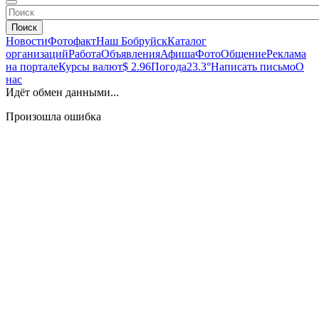
Поиск
Новости
Фотофакт
Наш Бобруйск
Каталог
организаций
Работа
Объявления
Афиша
Фото
Общение
Реклама
на портале
Курсы валют
$ 2.96
Погода
23.3°
Написать письмо
О
нас
Идёт обмен данными...
Произошла ошибка