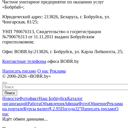
Частное унитарное предприятие по оказанию услуг
«Бобрбай»;
Юридический адрес:
213826, Беларусь, г. Бобруйск, ул.
Чонгарская, 81/25;
УНП 790676313, Свидетельство о госрегистрации
№790676313 от 11.11.2011 выдано Бобруйским
горисполкомом;
Офис BOBR.by:
213826, г. Бобруйск, ул. Карла Либкнехта, 25;
Контактные телефоны
офиса BOBR.by
Написать письмо
О нас
Реклама
© 2006-2026 «BOBR.by»
Поиск
Новости
Фотофакт
Наш Бобруйск
Каталог
организаций
Работа
Объявления
Афиша
Фото
Общение
Реклама
на портале
Курсы валют
$ 2.95
Погода
32°
Написать письмо
О
нас
Идёт обмен данными...