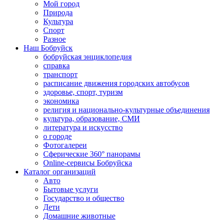
Мой город
Природа
Культура
Спорт
Разное
Наш Бобруйск
бобруйская энциклопедия
справка
транспорт
расписание движения городских автобусов
здоровье, спорт, туризм
экономика
религия и национально-культурные объединения
культура, образование, СМИ
литература и искусство
о городе
Фотогалереи
Сферические 360° панорамы
Online-сервисы Бобруйска
Каталог организаций
Авто
Бытовые услуги
Государство и общество
Дети
Домашние животные