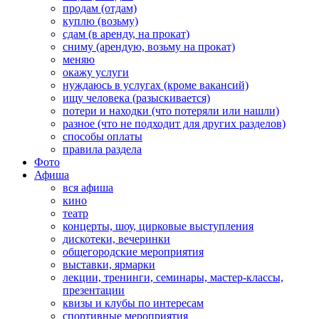
продам (отдам)
куплю (возьму)
сдам (в аренду, на прокат)
сниму (арендую, возьму на прокат)
меняю
окажу услуги
нуждаюсь в услугах (кроме вакансий)
ищу человека (разыскивается)
потери и находки (что потеряли или нашли)
разное (что не подходит для других разделов)
способы оплаты
правила раздела
Фото
Афиша
вся афиша
кино
театр
концерты, шоу, цирковые выступления
дискотеки, вечеринки
общегородские мероприятия
выставки, ярмарки
лекции, тренинги, семинары, мастер-классы,
презентации
квизы и клубы по интересам
спортивные мероприятия