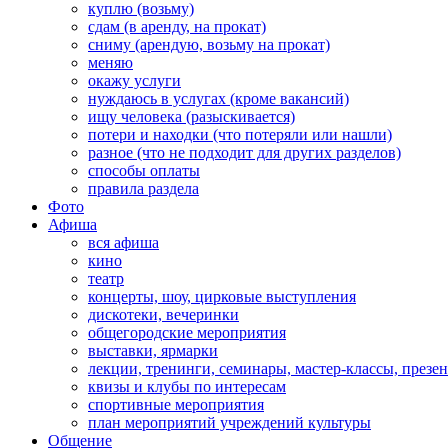
куплю (возьму)
сдам (в аренду, на прокат)
сниму (арендую, возьму на прокат)
меняю
окажу услуги
нуждаюсь в услугах (кроме вакансий)
ищу человека (разыскивается)
потери и находки (что потеряли или нашли)
разное (что не подходит для других разделов)
способы оплаты
правила раздела
Фото
Афиша
вся афиша
кино
театр
концерты, шоу, цирковые выступления
дискотеки, вечеринки
общегородские мероприятия
выставки, ярмарки
лекции, тренинги, семинары, мастер-классы, презе
квизы и клубы по интересам
спортивные мероприятия
план мероприятий учреждений культуры
Общение