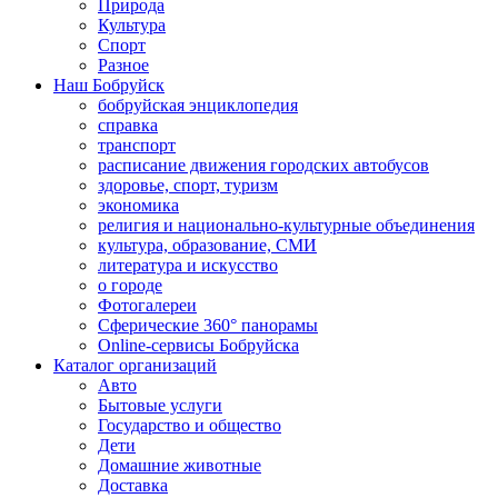
Природа
Культура
Спорт
Разное
Наш Бобруйск
бобруйская энциклопедия
справка
транспорт
расписание движения городских автобусов
здоровье, спорт, туризм
экономика
религия и национально-культурные объединения
культура, образование, СМИ
литература и искусство
о городе
Фотогалереи
Сферические 360° панорамы
Online-сервисы Бобруйска
Каталог организаций
Авто
Бытовые услуги
Государство и общество
Дети
Домашние животные
Доставка