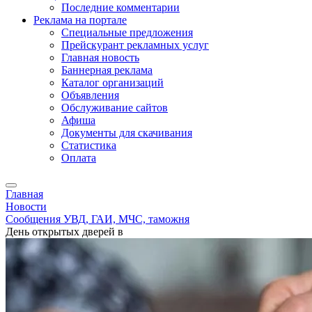
Последние комментарии
Реклама на портале
Специальные предложения
Прейскурант рекламных услуг
Главная новость
Баннерная реклама
Каталог организаций
Объявления
Обслуживание сайтов
Афиша
Документы для скачивания
Статистика
Оплата
Главная
Новости
Сообщения УВД, ГАИ, МЧС, таможня
День открытых дверей в