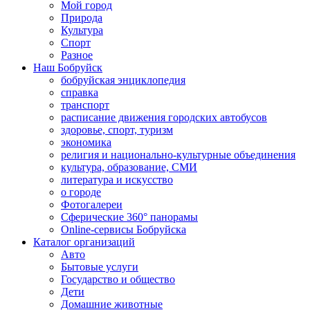
Мой город
Природа
Культура
Спорт
Разное
Наш Бобруйск
бобруйская энциклопедия
справка
транспорт
расписание движения городских автобусов
здоровье, спорт, туризм
экономика
религия и национально-культурные объединения
культура, образование, СМИ
литература и искусство
о городе
Фотогалереи
Сферические 360° панорамы
Online-сервисы Бобруйска
Каталог организаций
Авто
Бытовые услуги
Государство и общество
Дети
Домашние животные