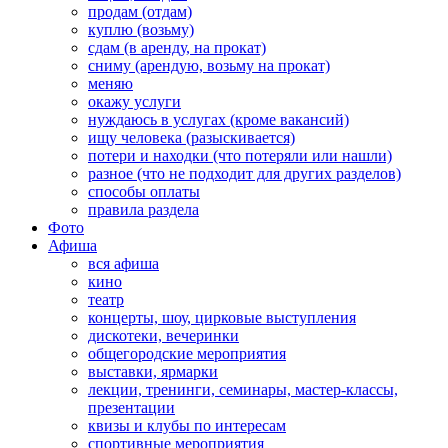
продам (отдам)
куплю (возьму)
сдам (в аренду, на прокат)
сниму (арендую, возьму на прокат)
меняю
окажу услуги
нуждаюсь в услугах (кроме вакансий)
ищу человека (разыскивается)
потери и находки (что потеряли или нашли)
разное (что не подходит для других разделов)
способы оплаты
правила раздела
Фото
Афиша
вся афиша
кино
театр
концерты, шоу, цирковые выступления
дискотеки, вечеринки
общегородские мероприятия
выставки, ярмарки
лекции, тренинги, семинары, мастер-классы,
презентации
квизы и клубы по интересам
спортивные мероприятия