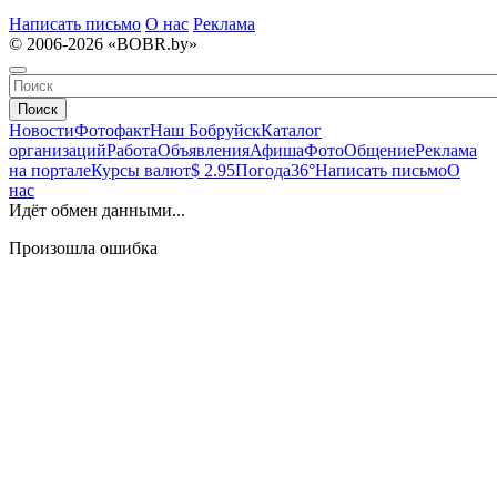
Написать письмо
О нас
Реклама
© 2006-2026 «BOBR.by»
Поиск
Новости
Фотофакт
Наш Бобруйск
Каталог
организаций
Работа
Объявления
Афиша
Фото
Общение
Реклама
на портале
Курсы валют
$ 2.95
Погода
36°
Написать письмо
О
нас
Идёт обмен данными...
Произошла ошибка