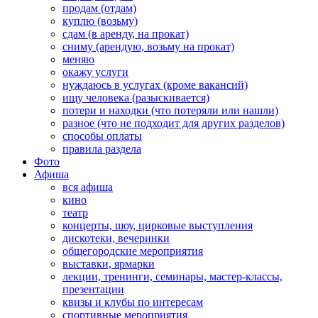
продам (отдам)
куплю (возьму)
сдам (в аренду, на прокат)
сниму (арендую, возьму на прокат)
меняю
окажу услуги
нуждаюсь в услугах (кроме вакансий)
ищу человека (разыскивается)
потери и находки (что потеряли или нашли)
разное (что не подходит для других разделов)
способы оплаты
правила раздела
Фото
Афиша
вся афиша
кино
театр
концерты, шоу, цирковые выступления
дискотеки, вечеринки
общегородские мероприятия
выставки, ярмарки
лекции, тренинги, семинары, мастер-классы,
презентации
квизы и клубы по интересам
спортивные мероприятия