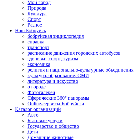
Мой город
Природа
Культура
Спорт
Разное
Наш Бобруйск
бобруйская энциклопедия
справка
транспорт
расписание движения городских автобусов
здоровье, спорт, туризм
экономика
религия и национально-культурные объединения
культура, образование, СМИ
литература и искусство
о городе
Фотогалереи
Сферические 360° панорамы
Online-сервисы Бобруйска
Каталог организаций
Авто
Бытовые услуги
Государство и общество
Дети
Домашние животные