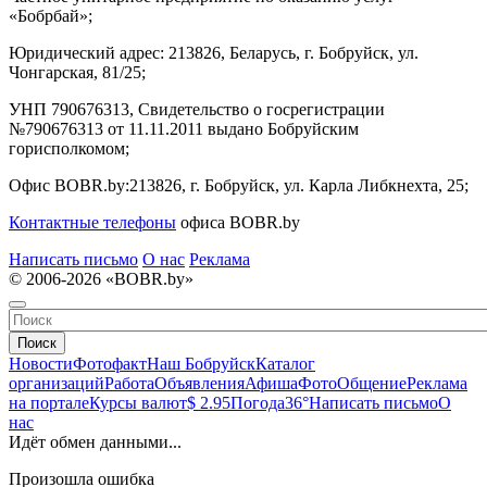
«Бобрбай»;
Юридический адрес:
213826, Беларусь, г. Бобруйск, ул.
Чонгарская, 81/25;
УНП 790676313, Свидетельство о госрегистрации
№790676313 от 11.11.2011 выдано Бобруйским
горисполкомом;
Офис BOBR.by:
213826, г. Бобруйск, ул. Карла Либкнехта, 25;
Контактные телефоны
офиса BOBR.by
Написать письмо
О нас
Реклама
© 2006-2026 «BOBR.by»
Поиск
Новости
Фотофакт
Наш Бобруйск
Каталог
организаций
Работа
Объявления
Афиша
Фото
Общение
Реклама
на портале
Курсы валют
$ 2.95
Погода
36°
Написать письмо
О
нас
Идёт обмен данными...
Произошла ошибка