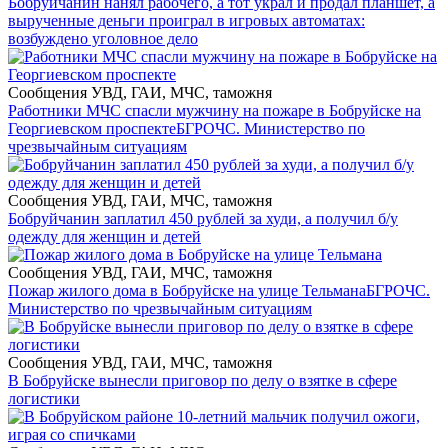
Бобруйчанин нанял рабочего, а тот украл и продал планшет, а
вырученные деньги проиграл в игровых автоматах:
возбуждено уголовное дело
Сообщения УВД, ГАИ, МЧС, таможня
Работники МЧС спасли мужчину на пожаре в Бобруйске на
Георгиевском проспекте
БГРОЧС. Министерство по
чрезвычайным ситуациям
Сообщения УВД, ГАИ, МЧС, таможня
Бобруйчанин заплатил 450 рублей за худи, а получил б/у
одежду для женщин и детей
Сообщения УВД, ГАИ, МЧС, таможня
Пожар жилого дома в Бобруйске на улице Тельмана
БГРОЧС.
Министерство по чрезвычайным ситуациям
Сообщения УВД, ГАИ, МЧС, таможня
В Бобруйске вынесли приговор по делу о взятке в сфере
логистики