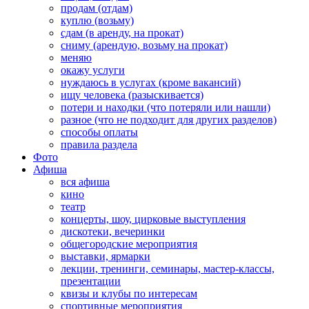
продам (отдам)
куплю (возьму)
сдам (в аренду, на прокат)
сниму (арендую, возьму на прокат)
меняю
окажу услуги
нуждаюсь в услугах (кроме вакансий)
ищу человека (разыскивается)
потери и находки (что потеряли или нашли)
разное (что не подходит для других разделов)
способы оплаты
правила раздела
Фото
Афиша
вся афиша
кино
театр
концерты, шоу, цирковые выступления
дискотеки, вечеринки
общегородские мероприятия
выставки, ярмарки
лекции, тренинги, семинары, мастер-классы,
презентации
квизы и клубы по интересам
спортивные мероприятия