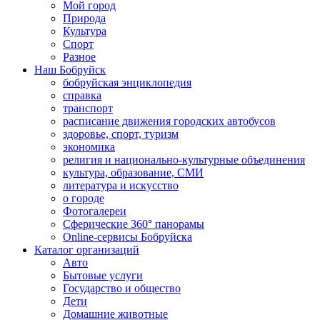
Мой город
Природа
Культура
Спорт
Разное
Наш Бобруйск
бобруйская энциклопедия
справка
транспорт
расписание движения городских автобусов
здоровье, спорт, туризм
экономика
религия и национально-культурные объединения
культура, образование, СМИ
литература и искусство
о городе
Фотогалереи
Сферические 360° панорамы
Online-сервисы Бобруйска
Каталог организаций
Авто
Бытовые услуги
Государство и общество
Дети
Домашние животные