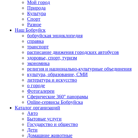
Мой город
Природа
Культура
Спорт
Разное
Наш Бобруйск
бобруйская энциклопедия
справка
транспорт
расписание движения городских автобусов
здоровье, спорт, туризм
экономика
религия и национально-культурные объединения
культура, образование, СМИ
литература и искусство
о городе
Фотогалереи
Сферические 360° панорамы
Online-сервисы Бобруйска
Каталог организаций
Авто
Бытовые услуги
Государство и общество
Дети
Домашние животные