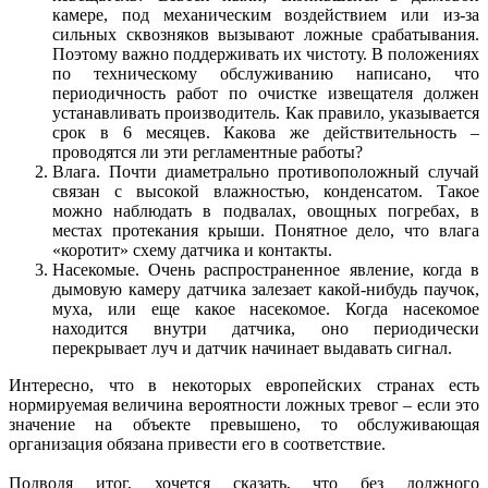
камере, под механическим воздействием или из-за
сильных сквозняков вызывают ложные срабатывания.
Поэтому важно поддерживать их чистоту. В положениях
по техническому обслуживанию написано, что
периодичность работ по очистке извещателя должен
устанавливать производитель. Как правило, указывается
срок в 6 месяцев. Какова же действительность –
проводятся ли эти регламентные работы?
Влага. Почти диаметрально противоположный случай
связан с высокой влажностью, конденсатом. Такое
можно наблюдать в подвалах, овощных погребах, в
местах протекания крыши. Понятное дело, что влага
«коротит» схему датчика и контакты.
Насекомые. Очень распространенное явление, когда в
дымовую камеру датчика залезает какой-нибудь паучок,
муха, или еще какое насекомое. Когда насекомое
находится внутри датчика, оно периодически
перекрывает луч и датчик начинает выдавать сигнал.
Интересно, что в некоторых европейских странах есть
нормируемая величина вероятности ложных тревог – если это
значение на объекте превышено, то обслуживающая
организация обязана привести его в соответствие.
Подводя итог, хочется сказать, что без должного