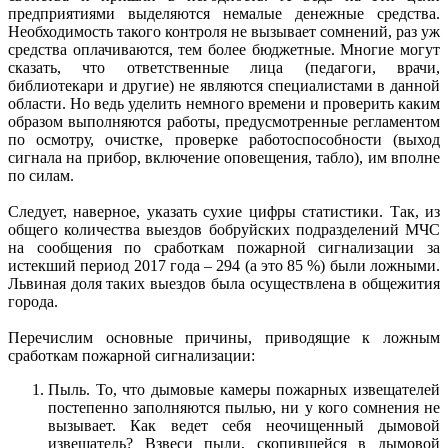
предприятиями выделяются немалые денежные средства.
Необходимость такого контроля не вызывает сомнений, раз уж
средства оплачиваются, тем более бюджетные. Многие могут
сказать, что ответственные лица (педагоги, врачи,
библиотекари и другие) не являются специалистами в данной
области. Но ведь уделить немного времени и проверить каким
образом выполняются работы, предусмотренные регламентом
по осмотру, очистке, проверке работоспособности (выход
сигнала на прибор, включение оповещения, табло), им вполне
по силам.
Следует, наверное, указать сухие цифры статистики. Так, из
общего количества выездов бобруйских подразделений МЧС
на сообщения по сработкам пожарной сигнализации за
истекший период 2017 года – 294 (а это 85 %) были ложными.
Львиная доля таких выездов была осуществлена в общежития
города.
Перечислим основные причины, приводящие к ложным
сработкам пожарной сигнализации:
Пыль. То, что дымовые камеры пожарных извещателей
постепенно заполняются пылью, ни у кого сомнения не
вызывает. Как ведет себя неочищенный дымовой
извещатель? Взвеси пыли, скопившейся в дымовой