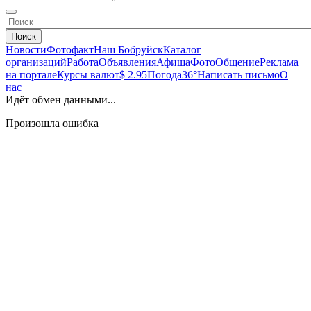
Поиск
Новости
Фотофакт
Наш Бобруйск
Каталог
организаций
Работа
Объявления
Афиша
Фото
Общение
Реклама
на портале
Курсы валют
$ 2.95
Погода
36°
Написать письмо
О
нас
Идёт обмен данными...
Произошла ошибка