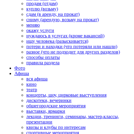
продам (отдам)
куплю (возьму)
сдам (в аренду, на прокат)
сниму (арендую, возьму на прокат)
меняю
окажу услуги
нуждаюсь в услугах (кроме вакансий)
ищу человека (разыскивается)
потери и находки (что потеряли или нашли)
разное (что не подходит для других разделов)
способы оплаты
правила раздела
Фото
Афиша
вся афиша
кино
театр
концерты, шоу, цирковые выступления
дискотеки, вечеринки
общегородские мероприятия
выставки, ярмарки
лекции, тренинги, семинары, мастер-классы,
презентации
квизы и клубы по интересам
спортивные мероприятия