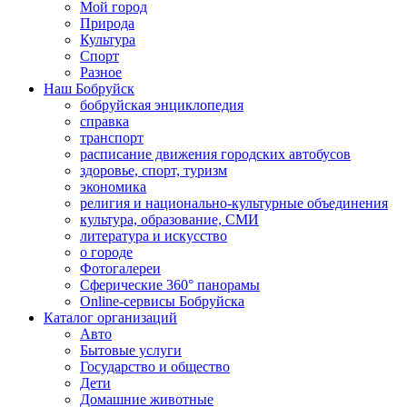
Мой город
Природа
Культура
Спорт
Разное
Наш Бобруйск
бобруйская энциклопедия
справка
транспорт
расписание движения городских автобусов
здоровье, спорт, туризм
экономика
религия и национально-культурные объединения
культура, образование, СМИ
литература и искусство
о городе
Фотогалереи
Сферические 360° панорамы
Online-сервисы Бобруйска
Каталог организаций
Авто
Бытовые услуги
Государство и общество
Дети
Домашние животные