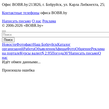
Офис BOBR.by:
213826, г. Бобруйск, ул. Карла Либкнехта, 25;
Контактные телефоны
офиса BOBR.by
Написать письмо
О нас
Реклама
© 2006-2026 «BOBR.by»
Поиск
Новости
Фотофакт
Наш Бобруйск
Каталог
организаций
Работа
Объявления
Афиша
Фото
Общение
Реклама
на портале
Курсы валют
$ 2.95
Погода
36°
Написать письмо
О
нас
Идёт обмен данными...
Произошла ошибка