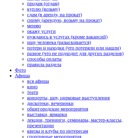
продам (отдам)
куплю (возьму)
сдам (в аренду, на прокат)
сниму (арендую, возьму на прокат)
меняю
окажу услуги
нуждаюсь в услугах (кроме вакансий)
ищу человека (разыскивается)
потери и находки (что потеряли или нашли)
разное (что не подходит для других разделов)
способы оплаты
правила раздела
Фото
Афиша
вся афиша
кино
театр
концерты, шоу, цирковые выступления
дискотеки, вечеринки
общегородские мероприятия
выставки, ярмарки
лекции, тренинги, семинары, мастер-классы,
презентации
квизы и клубы по интересам
спортивные мероприятия