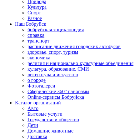
Природа
Культура
Спорт
Разное
Наш Бобруйск
бобруйская энциклопедия
справка
транспорт
расписание движения городских автобусов
здоровье, спорт, туризм
экономика
религия и национально-культурные объединения
культура, образование, СМИ
литература и искусство
о городе
Фотогалереи
Сферические 360° панорамы
Online-сервисы Бобруйска
Каталог организаций
Авто
Бытовые услуги
Государство и общество
Дети
Домашние животные
Доставка