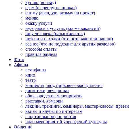
куплю (возьму)
сдам (в аренду, на прокат)
сниму (арендую, возьму на прокат)
меняю
окажу услуги
нуждаюсь в услугах (кроме вакансий)
ищу человека (разыскивается)
потери и находки (что потеряли или нашли)
разное (что не подходит для других разделов)
способы оплаты
правила раздела
Фото
Афиша
вся афиша
кино
театр
концерты, шоу, цирковые выступления
дискотеки, вечеринки
общегородские мероприятия
выставки, ярмарки
лекции, тренинги, семинары, мастер-классы, презе
квизы и клубы по интересам
спортивные мероприятия
план мероприятий учреждений культуры
Общение