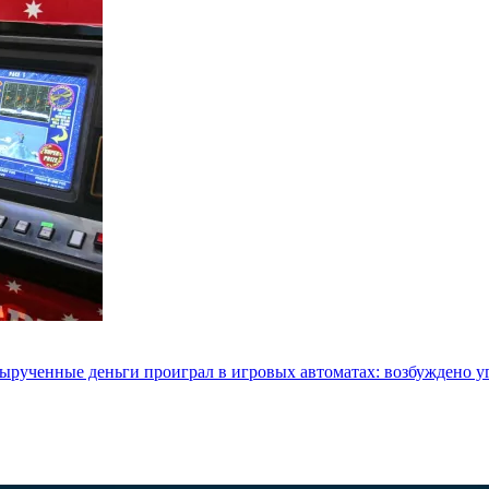
 вырученные деньги проиграл в игровых автоматах: возбуждено у