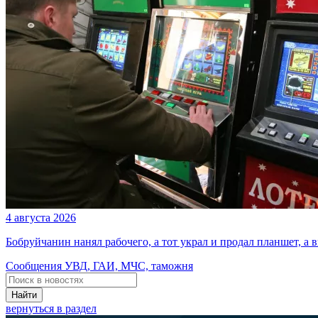
4 августа 2026
Бобруйчанин нанял рабочего, а тот украл и продал планшет, а
Сообщения УВД, ГАИ, МЧС, таможня
Найти
вернуться в раздел