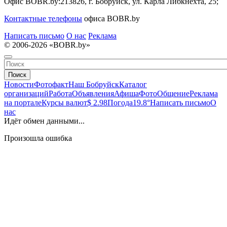
Офис BOBR.by:
213826, г. Бобруйск, ул. Карла Либкнехта, 25;
Контактные телефоны
офиса BOBR.by
Написать письмо
О нас
Реклама
© 2006-2026 «BOBR.by»
Поиск
Новости
Фотофакт
Наш Бобруйск
Каталог
организаций
Работа
Объявления
Афиша
Фото
Общение
Реклама
на портале
Курсы валют
$ 2.98
Погода
19.8°
Написать письмо
О
нас
Идёт обмен данными...
Произошла ошибка