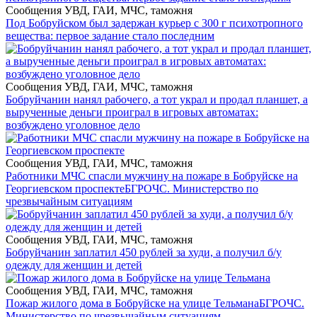
Сообщения УВД, ГАИ, МЧС, таможня
Под Бобруйском был задержан курьер с 300 г психотропного
вещества: первое задание стало последним
Сообщения УВД, ГАИ, МЧС, таможня
Бобруйчанин нанял рабочего, а тот украл и продал планшет, а
вырученные деньги проиграл в игровых автоматах:
возбуждено уголовное дело
Сообщения УВД, ГАИ, МЧС, таможня
Работники МЧС спасли мужчину на пожаре в Бобруйске на
Георгиевском проспекте
БГРОЧС. Министерство по
чрезвычайным ситуациям
Сообщения УВД, ГАИ, МЧС, таможня
Бобруйчанин заплатил 450 рублей за худи, а получил б/у
одежду для женщин и детей
Сообщения УВД, ГАИ, МЧС, таможня
Пожар жилого дома в Бобруйске на улице Тельмана
БГРОЧС.
Министерство по чрезвычайным ситуациям