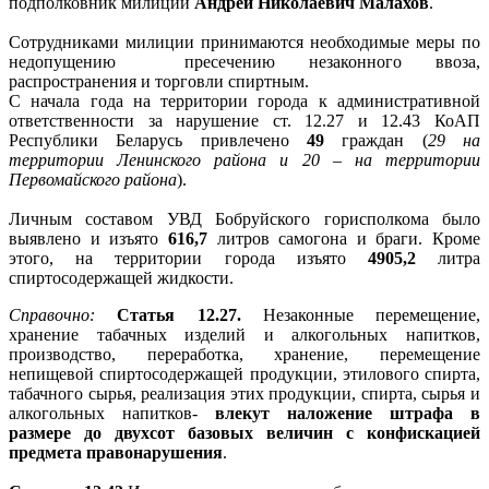
подполковник милиции
Андрей Николаевич Малахов
.
Сотрудниками милиции принимаются необходимые меры по
недопущению пресечению незаконного ввоза,
распространения и торговли спиртным.
С начала года на территории города к административной
ответственности за нарушение ст. 12.27 и 12.43 КоАП
Республики Беларусь привлечено
49
граждан (
29 на
территории Ленинского района и 20 – на территории
Первомайского района
).
Личным составом УВД Бобруйского горисполкома было
выявлено и изъято
616,7
литров самогона и браги. Кроме
этого, на территории города изъято
4905,2
литра
спиртосодержащей жидкости.
Справочно:
Статья 12.27.
Незаконные перемещение,
хранение табачных изделий и алкогольных напитков,
производство, переработка, хранение, перемещение
непищевой спиртосодержащей продукции, этилового спирта,
табачного сырья, реализация этих продукции, спирта, сырья и
алкогольных напитков-
влекут наложение штрафа в
размере до двухсот базовых величин с конфискацией
предмета правонарушения
.