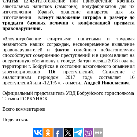
Статья 12.43.
Изготовление или приобретение крепких
алкогольных напитков (самогона), полуфабрикатов для их
изготовления (браги), хранение аппаратов для их
изготовления -
влекут наложение штрафа в размере до
тридцати базовых величин с конфискацией предмета
правонарушения.
«Злоупотребление спиртными напитками и трудовая
незанятость наших сограждан, несвоевременное выявление
правонарушителей и фактов семейного неблагополучия
способствуют совершению преступлений и в целом влияет на
оперативную обстановку в городе. За три месяца 2018 года на
территории г. Бобруйска в состоянии алкогольного опьянения
зарегистрировано
116
преступлений. Снижение с
аналогичным периодом 2017 года составляет -16
преступлений или -12,1% », - отметил
Андрей Николаевич
.
Официальный представитель УВД Бобруйского горисполкома
Татьяна ГОРБАНЮК
Всего комментариев
Поделиться: