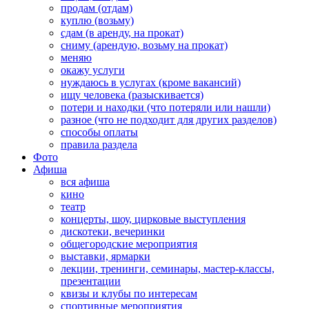
продам (отдам)
куплю (возьму)
сдам (в аренду, на прокат)
сниму (арендую, возьму на прокат)
меняю
окажу услуги
нуждаюсь в услугах (кроме вакансий)
ищу человека (разыскивается)
потери и находки (что потеряли или нашли)
разное (что не подходит для других разделов)
способы оплаты
правила раздела
Фото
Афиша
вся афиша
кино
театр
концерты, шоу, цирковые выступления
дискотеки, вечеринки
общегородские мероприятия
выставки, ярмарки
лекции, тренинги, семинары, мастер-классы,
презентации
квизы и клубы по интересам
спортивные мероприятия