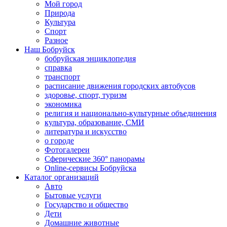
Мой город
Природа
Культура
Спорт
Разное
Наш Бобруйск
бобруйская энциклопедия
справка
транспорт
расписание движения городских автобусов
здоровье, спорт, туризм
экономика
религия и национально-культурные объединения
культура, образование, СМИ
литература и искусство
о городе
Фотогалереи
Сферические 360° панорамы
Online-сервисы Бобруйска
Каталог организаций
Авто
Бытовые услуги
Государство и общество
Дети
Домашние животные