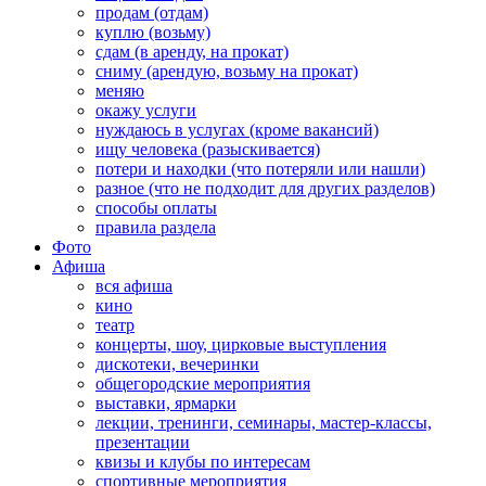
продам (отдам)
куплю (возьму)
сдам (в аренду, на прокат)
сниму (арендую, возьму на прокат)
меняю
окажу услуги
нуждаюсь в услугах (кроме вакансий)
ищу человека (разыскивается)
потери и находки (что потеряли или нашли)
разное (что не подходит для других разделов)
способы оплаты
правила раздела
Фото
Афиша
вся афиша
кино
театр
концерты, шоу, цирковые выступления
дискотеки, вечеринки
общегородские мероприятия
выставки, ярмарки
лекции, тренинги, семинары, мастер-классы,
презентации
квизы и клубы по интересам
спортивные мероприятия