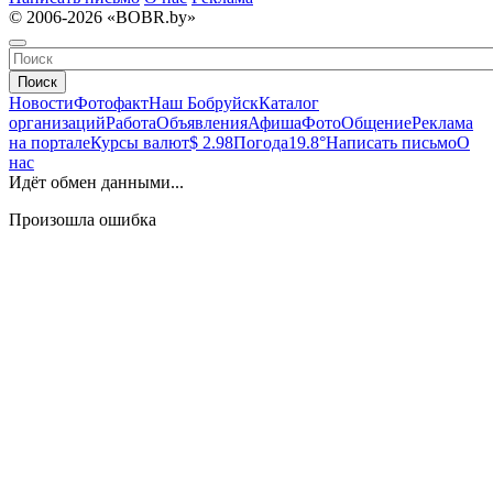
© 2006-2026 «BOBR.by»
Поиск
Новости
Фотофакт
Наш Бобруйск
Каталог
организаций
Работа
Объявления
Афиша
Фото
Общение
Реклама
на портале
Курсы валют
$ 2.98
Погода
19.8°
Написать письмо
О
нас
Идёт обмен данными...
Произошла ошибка