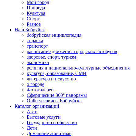
Мой город
Природа
Культура
Спорт
Разное
Наш Бобруйск
бобруйская энциклопедия
справка
транспорт
расписание движения городских автобусов
здоровье, спорт, туризм
экономика
религия и национально-культурные объединения
культура, образование, СМИ
литература и искусство
о городе
Фотогалереи
Сферические 360° панорамы
Online-сервисы Бобруйска
Каталог организаций
Авто
Бытовые услуги
Государство и общество
Дети
Домашние животные