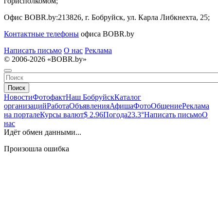
горисполкомом;
Офис BOBR.by:
213826, г. Бобруйск, ул. Карла Либкнехта, 25;
Контактные телефоны
офиса BOBR.by
Написать письмо
О нас
Реклама
© 2006-2026 «BOBR.by»
Поиск
Новости
Фотофакт
Наш Бобруйск
Каталог
организаций
Работа
Объявления
Афиша
Фото
Общение
Реклама
на портале
Курсы валют
$ 2.96
Погода
23.3°
Написать письмо
О
нас
Идёт обмен данными...
Произошла ошибка