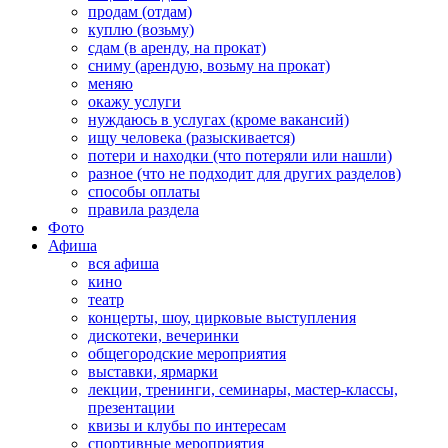
продам (отдам)
куплю (возьму)
сдам (в аренду, на прокат)
сниму (арендую, возьму на прокат)
меняю
окажу услуги
нуждаюсь в услугах (кроме вакансий)
ищу человека (разыскивается)
потери и находки (что потеряли или нашли)
разное (что не подходит для других разделов)
способы оплаты
правила раздела
Фото
Афиша
вся афиша
кино
театр
концерты, шоу, цирковые выступления
дискотеки, вечеринки
общегородские мероприятия
выставки, ярмарки
лекции, тренинги, семинары, мастер-классы,
презентации
квизы и клубы по интересам
спортивные мероприятия