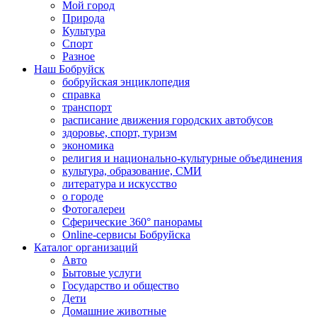
Мой город
Природа
Культура
Спорт
Разное
Наш Бобруйск
бобруйская энциклопедия
справка
транспорт
расписание движения городских автобусов
здоровье, спорт, туризм
экономика
религия и национально-культурные объединения
культура, образование, СМИ
литература и искусство
о городе
Фотогалереи
Сферические 360° панорамы
Online-сервисы Бобруйска
Каталог организаций
Авто
Бытовые услуги
Государство и общество
Дети
Домашние животные