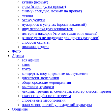
куплю (возьму)
сдам (в аренду, на прокат)
сниму (арендую, возьму на прокат)
меняю
окажу услуги
нуждаюсь в услугах (кроме вакансий)
ищу человека (разыскивается)
потери и находки (что потеряли или нашли)
разное (что не подходит для других разделов)
способы оплаты
правила раздела
Фото
Афиша
вся афиша
кино
театр
концерты, шоу, цирковые выступления
дискотеки, вечеринки
общегородские мероприятия
выставки, ярмарки
лекции, тренинги, семинары, мастер-классы, презе
квизы и клубы по интересам
спортивные мероприятия
план мероприятий учреждений культуры
Общение