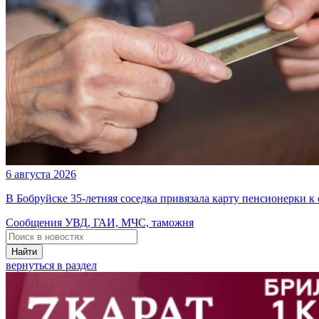
6 августа 2026
В Бобруйске 35-летняя соседка привязала карту пенсионерки к
Сообщения УВД, ГАИ, МЧС, таможня
Найти
вернуться в раздел