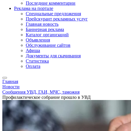
Последние комментарии
Реклама на портале
Специальные предложения
Прейскурант рекламных услуг
Главная новость
Баннерная реклама
Каталог организаций
Объявления
Обслуживание сайтов
Афиша
Документы для скачивания
Статистика
Оплата
Главная
Новости
Сообщения УВД, ГАИ, МЧС, таможня
Профилактическое собрание прошло в УВД