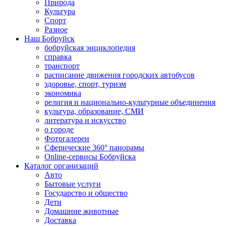
Природа
Культура
Спорт
Разное
Наш Бобруйск
бобруйская энциклопедия
справка
транспорт
расписание движения городских автобусов
здоровье, спорт, туризм
экономика
религия и национально-культурные объединения
культура, образование, СМИ
литература и искусство
о городе
Фотогалереи
Сферические 360° панорамы
Online-сервисы Бобруйска
Каталог организаций
Авто
Бытовые услуги
Государство и общество
Дети
Домашние животные
Доставка