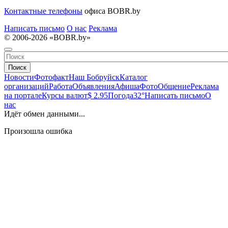
Контактные телефоны
офиса BOBR.by
Написать письмо
О нас
Реклама
© 2006-2026 «BOBR.by»
Поиск
Новости
Фотофакт
Наш Бобруйск
Каталог
организаций
Работа
Объявления
Афиша
Фото
Общение
Реклама
на портале
Курсы валют
$ 2.95
Погода
32°
Написать письмо
О
нас
Идёт обмен данными...
Произошла ошибка