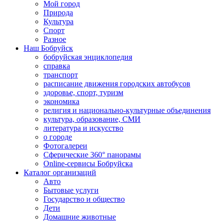
Мой город
Природа
Культура
Спорт
Разное
Наш Бобруйск
бобруйская энциклопедия
справка
транспорт
расписание движения городских автобусов
здоровье, спорт, туризм
экономика
религия и национально-культурные объединения
культура, образование, СМИ
литература и искусство
о городе
Фотогалереи
Сферические 360° панорамы
Online-сервисы Бобруйска
Каталог организаций
Авто
Бытовые услуги
Государство и общество
Дети
Домашние животные