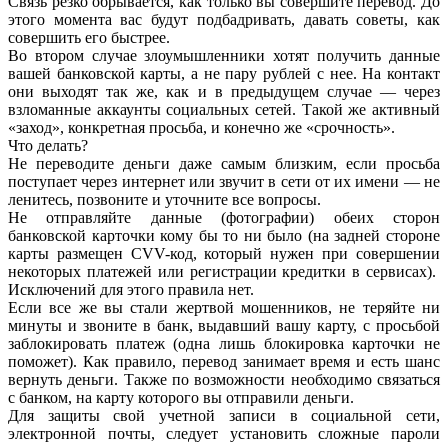
Связь резко обрывается, как только вы совершите перевод. До
этого момента вас будут подбадривать, давать советы, как
совершить его быстрее.
Во втором случае злоумышленники хотят получить данные
вашей банковской карты, а не пару рублей с нее. На контакт
они выходят так же, как и в предыдущем случае — через
взломанные аккаунты социальных сетей. Такой же активный
«заход», конкретная просьба, и конечно же «срочность».
Что делать?
Не переводите деньги даже самым близким, если просьба
поступает через интернет или звучит в сети от их имени — не
ленитесь, позвоните и уточните все вопросы.
Не отправляйте данные (фотографии) обеих сторон
банковской карточки кому бы то ни было (на задней стороне
карты размещен CVV-код, который нужен при совершении
некоторых платежей или регистрации кредитки в сервисах).
Исключений для этого правила нет.
Если все же вы стали жертвой мошенников, не теряйте ни
минуты и звоните в банк, выдавший вашу карту, с просьбой
заблокировать платеж (одна лишь блокировка карточки не
поможет). Как правило, перевод занимает время и есть шанс
вернуть деньги. Также по возможности необходимо связаться
с банком, на карту которого вы отправили деньги.
Для защиты свой учетной записи в социальной сети,
электронной почты, следует установить сложные пароли