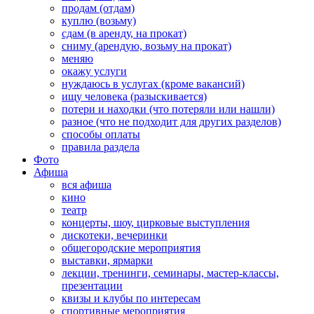
продам (отдам)
куплю (возьму)
сдам (в аренду, на прокат)
сниму (арендую, возьму на прокат)
меняю
окажу услуги
нуждаюсь в услугах (кроме вакансий)
ищу человека (разыскивается)
потери и находки (что потеряли или нашли)
разное (что не подходит для других разделов)
способы оплаты
правила раздела
Фото
Афиша
вся афиша
кино
театр
концерты, шоу, цирковые выступления
дискотеки, вечеринки
общегородские мероприятия
выставки, ярмарки
лекции, тренинги, семинары, мастер-классы,
презентации
квизы и клубы по интересам
спортивные мероприятия