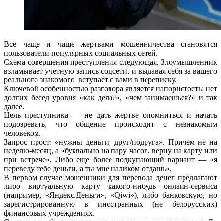
Все чаще и чаще жертвами мошенничества становятся
пользователи популярных социальных сетей.
Схема совершения преступления следующая. Злоумышленник
взламывает учетную запись соцсети, и выдавая себя за вашего
реального знакомого вступает с вами в переписку.
Ключевой особенностью разговора является напористость: нет
долгих бесед уровня «как дела?», «чем занимаешься?» и так
далее.
Цель преступника — не дать жертве опомниться и начать
подозревать, что общение происходит с незнакомым
человеком.
Запрос прост: «нужны деньги, друг/подруга». Причем не на
неделю-месяц, а «буквально на пару часов, верну на карту или
при встрече». Либо еще более подкупающий вариант — «я
переведу тебе деньги, а ты мне наликом отдашь».
В первом случае мошенники для перевода денег предлагают
либо виртуальную карту какого-нибудь онлайн-сервиса
(например, «Яндекс.Деньги», «Qiwi»), либо банковскую, но
зарегистрированную в иностранных (не белорусских)
финансовых учреждениях.