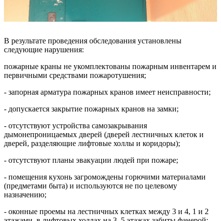
В результате проведения обследования установлены
следующие нарушения:
пожарные краны не укомплектованы пожарным инвентарем и
первичными средствами пожаротушения;
- запорная арматура пожарных кранов имеет неисправности;
- допускается закрытие пожарных кранов на замки;
- отсутствуют устройства самозакрывания
дымонепроницаемых дверей (дверей лестничных клеток и
дверей, разделяющие лифтовые холлы и коридоры);
- отсутствуют планы эвакуации людей при пожаре;
- помещения кухонь загромождены горючими материалами
(предметами быта) и используются не по целевому
назначению;
- оконные проемы на лестничных клетках между 3 и 4, 1 и 2
этажами, в лифтовых холлах на 3, 5 этажах забиты фанерой;