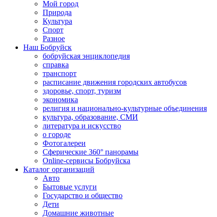
Мой город
Природа
Культура
Спорт
Разное
Наш Бобруйск
бобруйская энциклопедия
справка
транспорт
расписание движения городских автобусов
здоровье, спорт, туризм
экономика
религия и национально-культурные объединения
культура, образование, СМИ
литература и искусство
о городе
Фотогалереи
Сферические 360° панорамы
Online-сервисы Бобруйска
Каталог организаций
Авто
Бытовые услуги
Государство и общество
Дети
Домашние животные