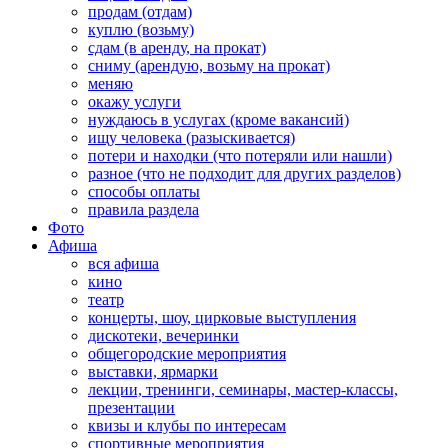
продам (отдам)
куплю (возьму)
сдам (в аренду, на прокат)
сниму (арендую, возьму на прокат)
меняю
окажу услуги
нуждаюсь в услугах (кроме вакансий)
ищу человека (разыскивается)
потери и находки (что потеряли или нашли)
разное (что не подходит для других разделов)
способы оплаты
правила раздела
Фото
Афиша
вся афиша
кино
театр
концерты, шоу, цирковые выступления
дискотеки, вечеринки
общегородские мероприятия
выставки, ярмарки
лекции, тренинги, семинары, мастер-классы,
презентации
квизы и клубы по интересам
спортивные мероприятия