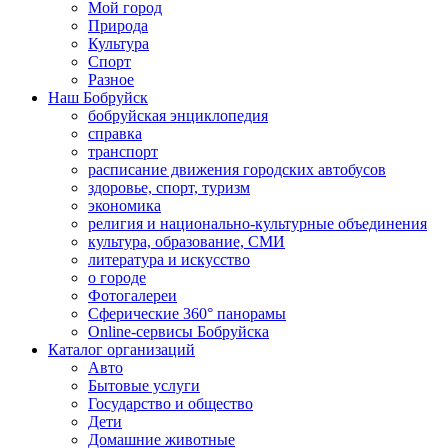
Мой город
Природа
Культура
Спорт
Разное
Наш Бобруйск
бобруйская энциклопедия
справка
транспорт
расписание движения городских автобусов
здоровье, спорт, туризм
экономика
религия и национально-культурные объединения
культура, образование, СМИ
литература и искусство
о городе
Фотогалереи
Сферические 360° панорамы
Online-сервисы Бобруйска
Каталог организаций
Авто
Бытовые услуги
Государство и общество
Дети
Домашние животные