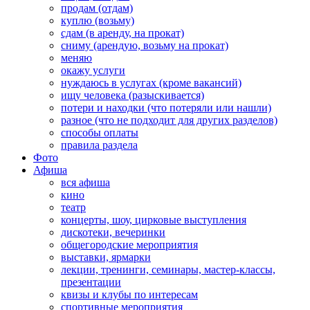
продам (отдам)
куплю (возьму)
сдам (в аренду, на прокат)
сниму (арендую, возьму на прокат)
меняю
окажу услуги
нуждаюсь в услугах (кроме вакансий)
ищу человека (разыскивается)
потери и находки (что потеряли или нашли)
разное (что не подходит для других разделов)
способы оплаты
правила раздела
Фото
Афиша
вся афиша
кино
театр
концерты, шоу, цирковые выступления
дискотеки, вечеринки
общегородские мероприятия
выставки, ярмарки
лекции, тренинги, семинары, мастер-классы,
презентации
квизы и клубы по интересам
спортивные мероприятия