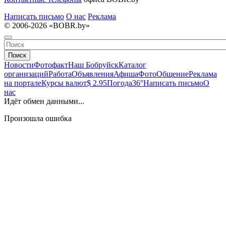
Написать письмо
О нас
Реклама
© 2006-2026 «BOBR.by»
Поиск
Новости
Фотофакт
Наш Бобруйск
Каталог
организаций
Работа
Объявления
Афиша
Фото
Общение
Реклама
на портале
Курсы валют
$ 2.95
Погода
36°
Написать письмо
О
нас
Идёт обмен данными...
Произошла ошибка