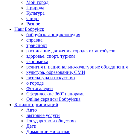
Мой город
Природа
Культура
Спорт
Разное
Наш Бобруйск
бобруйская энциклопедия
справка
транспорт
расписание движения городских автобусов
здоровье, спорт, туризм
экономика
религия и национально-культурные объединения
культура, образование, СМИ
литература и искусство
о городе
Фотогалереи
Сферические 360° панорамы
Online-сервисы Бобруйска
Каталог организаций
Авто
Бытовые услуги
Государство и общество
Дети
Домашние животные