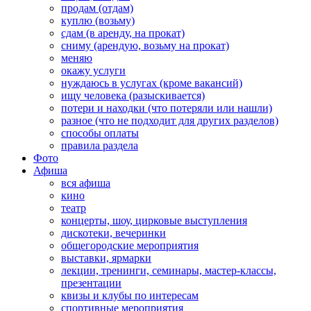
продам (отдам)
куплю (возьму)
сдам (в аренду, на прокат)
сниму (арендую, возьму на прокат)
меняю
окажу услуги
нуждаюсь в услугах (кроме вакансий)
ищу человека (разыскивается)
потери и находки (что потеряли или нашли)
разное (что не подходит для других разделов)
способы оплаты
правила раздела
Фото
Афиша
вся афиша
кино
театр
концерты, шоу, цирковые выступления
дискотеки, вечеринки
общегородские мероприятия
выставки, ярмарки
лекции, тренинги, семинары, мастер-классы,
презентации
квизы и клубы по интересам
спортивные мероприятия