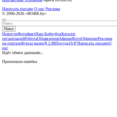
Написать письмо
О нас
Реклама
© 2006-2026 «BOBR.by»
Поиск
Новости
Фотофакт
Наш Бобруйск
Каталог
организаций
Работа
Объявления
Афиша
Фото
Общение
Реклама
на портале
Курсы валют
$ 2.98
Погода
19.8°
Написать письмо
О
нас
Идёт обмен данными...
Произошла ошибка