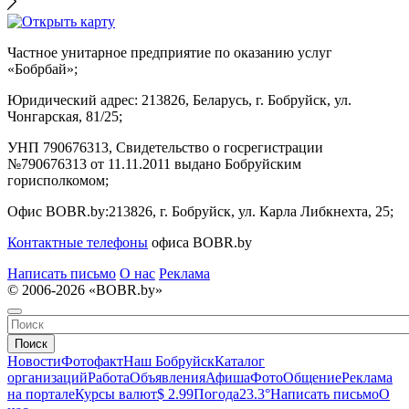
Частное унитарное предприятие по оказанию услуг
«Бобрбай»;
Юридический адрес:
213826, Беларусь, г. Бобруйск, ул.
Чонгарская, 81/25;
УНП 790676313, Свидетельство о госрегистрации
№790676313 от 11.11.2011 выдано Бобруйским
горисполкомом;
Офис BOBR.by:
213826, г. Бобруйск, ул. Карла Либкнехта, 25;
Контактные телефоны
офиса BOBR.by
Написать письмо
О нас
Реклама
© 2006-2026 «BOBR.by»
Поиск
Новости
Фотофакт
Наш Бобруйск
Каталог
организаций
Работа
Объявления
Афиша
Фото
Общение
Реклама
на портале
Курсы валют
$ 2.99
Погода
23.3°
Написать письмо
О