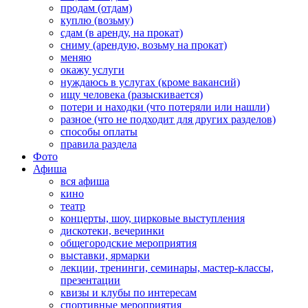
продам (отдам)
куплю (возьму)
сдам (в аренду, на прокат)
сниму (арендую, возьму на прокат)
меняю
окажу услуги
нуждаюсь в услугах (кроме вакансий)
ищу человека (разыскивается)
потери и находки (что потеряли или нашли)
разное (что не подходит для других разделов)
способы оплаты
правила раздела
Фото
Афиша
вся афиша
кино
театр
концерты, шоу, цирковые выступления
дискотеки, вечеринки
общегородские мероприятия
выставки, ярмарки
лекции, тренинги, семинары, мастер-классы,
презентации
квизы и клубы по интересам
спортивные мероприятия