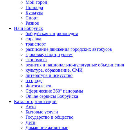
Мой город
Природа
Культура
Спорт
Разное
Наш Бобруйск
бобруйская энциклопедия
справка
транспорт
расписание движения городских автобусов
здоровье, спорт, туризм
экономика
религия и национально-культурные объединения
культура, образование, СМИ
литература и искусство
о городе
Фотогалереи
Сферические 360° панорамы
Online-сервисы Бобруйска
Каталог организаций
Авто
Бытовые услуги
Государство и общество
Дети
Домашние животные