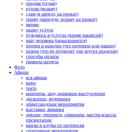
продам (отдам)
куплю (возьму)
сдам (в аренду, на прокат)
сниму (арендую, возьму на прокат)
меняю
окажу услуги
нуждаюсь в услугах (кроме вакансий)
ищу человека (разыскивается)
потери и находки (что потеряли или нашли)
разное (что не подходит для других разделов)
способы оплаты
правила раздела
Фото
Афиша
вся афиша
кино
театр
концерты, шоу, цирковые выступления
дискотеки, вечеринки
общегородские мероприятия
выставки, ярмарки
лекции, тренинги, семинары, мастер-классы,
презентации
квизы и клубы по интересам
спортивные мероприятия