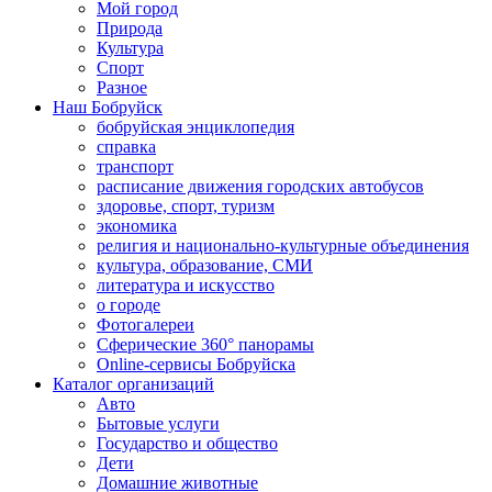
Мой город
Природа
Культура
Спорт
Разное
Наш Бобруйск
бобруйская энциклопедия
справка
транспорт
расписание движения городских автобусов
здоровье, спорт, туризм
экономика
религия и национально-культурные объединения
культура, образование, СМИ
литература и искусство
о городе
Фотогалереи
Сферические 360° панорамы
Online-сервисы Бобруйска
Каталог организаций
Авто
Бытовые услуги
Государство и общество
Дети
Домашние животные