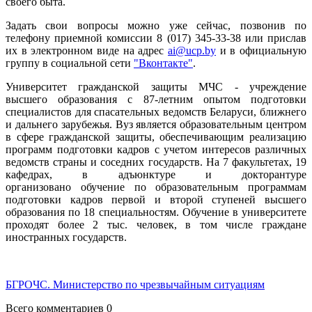
своего быта.
Задать свои вопросы можно уже сейчас, позвонив по
телефону приемной комиссии 8 (017) 345-33-38 или прислав
их в электронном виде на адрес
ai@ucp.by
и в официальную
группу в социальной сети
"
Вконтакте
"
.
Университет гражданской защиты МЧС - учреждение
высшего образования с 87-летним опытом подготовки
специалистов для спасательных ведомств Беларуси, ближнего
и дальнего зарубежья. Вуз является образовательным центром
в сфере гражданской защиты, обеспечивающим реализацию
программ подготовки кадров с учетом интересов различных
ведом
ств стр
аны и соседних государств. На 7 факультетах, 19
кафедрах, в адъюнктуре и докторантуре
организовано
обучение по
образовательным программам
подготовки кадров первой и второй ступеней высшего
образования по 18 специальностям. Обучение в университете
проходят более 2 тыс. человек, в том числе граждане
иностранных государств.
БГРОЧС. Министерство по чрезвычайным ситуациям
Всего комментариев 0