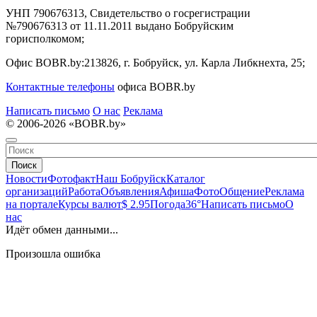
УНП 790676313, Свидетельство о госрегистрации
№790676313 от 11.11.2011 выдано Бобруйским
горисполкомом;
Офис BOBR.by:
213826, г. Бобруйск, ул. Карла Либкнехта, 25;
Контактные телефоны
офиса BOBR.by
Написать письмо
О нас
Реклама
© 2006-2026 «BOBR.by»
Поиск
Новости
Фотофакт
Наш Бобруйск
Каталог
организаций
Работа
Объявления
Афиша
Фото
Общение
Реклама
на портале
Курсы валют
$ 2.95
Погода
36°
Написать письмо
О
нас
Идёт обмен данными...
Произошла ошибка